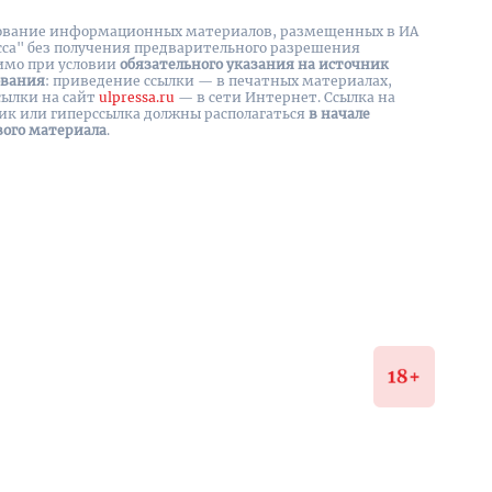
вание информационных материалов, размещенных в ИА
сса" без получения предварительного разрешения
имо при условии
обязательного указания на источник
ования
: приведение ссылки — в печатных материалах,
сылки на cайт
ulpressa.ru
— в сети Интернет. Ссылка на
ик или гиперссылка должны располагаться
в начале
вого материала
.