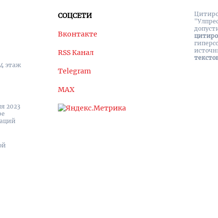
Цитиро
СОЦСЕТИ
"Улпре
допуст
Вконтакте
цитир
гиперс
источн
RSS Канал
тексто
 4 этаж
Telegram
MAX
я 2023
ре
каций
ой