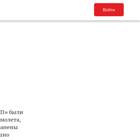
Войти
СП» были
молета,
ранены
ешно