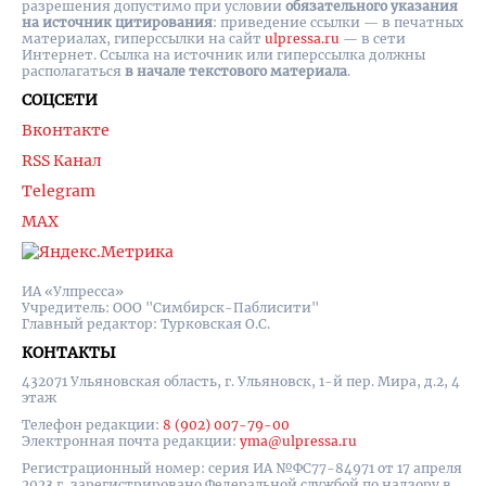
разрешения допустимо при условии
обязательного указания
на источник цитирования
: приведение ссылки — в печатных
материалах, гиперссылки на cайт
ulpressa.ru
— в сети
Интернет. Ссылка на источник или гиперссылка должны
располагаться
в начале текстового материала
.
СОЦСЕТИ
Вконтакте
RSS Канал
Telegram
MAX
ИА «Улпресса»
Учредитель: ООО "Симбирск-Паблисити"
Главный редактор: Турковская О.С.
КОНТАКТЫ
432071 Ульяновская область, г. Ульяновск, 1-й пер. Мира, д.2, 4
этаж
Телефон редакции:
8 (902) 007-79-00
Электронная почта редакции:
yma@ulpressa.ru
Регистрационный номер: серия ИА №ФС77-84971 от 17 апреля
2023 г, зарегистрировано Федеральной службой по надзору в