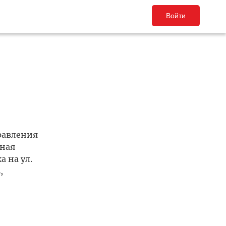
Войти
равления
дная
 на ул.
,