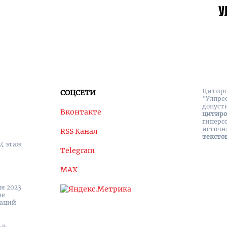
Цитиро
СОЦСЕТИ
"Улпре
допуст
Вконтакте
цитир
гиперс
источн
RSS Канал
тексто
 4 этаж
Telegram
MAX
я 2023
ре
каций