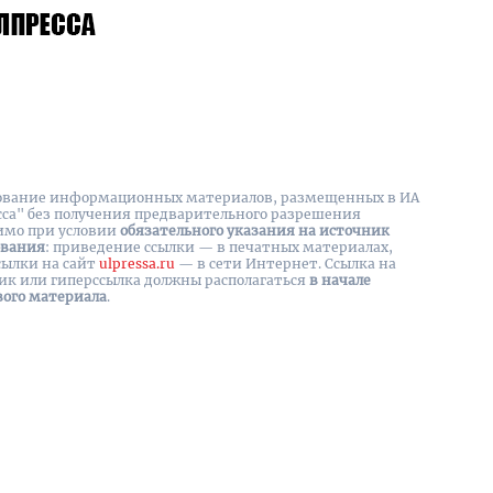
вание информационных материалов, размещенных в ИА
сса" без получения предварительного разрешения
имо при условии
обязательного указания на источник
ования
: приведение ссылки — в печатных материалах,
сылки на cайт
ulpressa.ru
— в сети Интернет. Ссылка на
ик или гиперссылка должны располагаться
в начале
вого материала
.