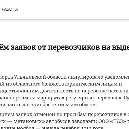
РАБОТА
м заявок от перевозчиков на выд
рта Ульяновской области аннулировало уведомле
дий из областного бюджета юридическим лицам и
ществляющим деятельность по перевозке пассажи
анспортом на маршрутах регулярных перевозок. С
связанных с приобретением автобусов.
прием заявок отменен по просьбам перевозчиков в 
ых — метановых» автобусов заводами: ООО «ПАЗ» 
конце ноября — начале декабря 2019 года.