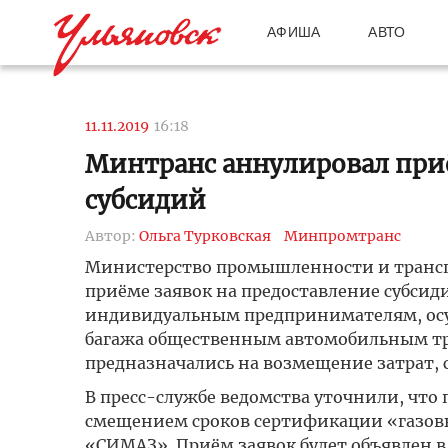
АФИША
АВТО
11.11.2019
16:18
Минтранс аннулировал приё
субсидий
Автор:
Ольга Турковская
Минпромтранс
Министерство промышленности и транспо
приёме заявок на предоставление субси
индивидуальным предпринимателям, осу
багажа общественным автомобильным тр
предназначались на возмещение затрат, 
В пресс-службе ведомства уточнили, что 
смещением сроков сертификации «газов
«СИМАЗ». Приём заявок будет объявлен в 