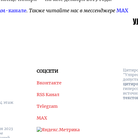
ам-канале
. Также читайте нас в мессенджере
MAX
Цитиро
СОЦСЕТИ
"Улпре
допуст
Вконтакте
цитир
гиперс
источн
RSS Канал
тексто
 4 этаж
Telegram
MAX
я 2023
ре
каций