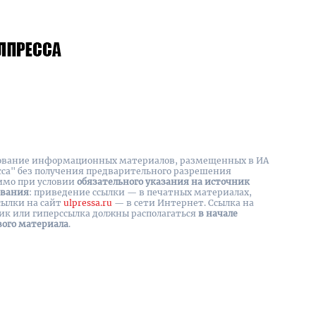
вание информационных материалов, размещенных в ИА
сса" без получения предварительного разрешения
имо при условии
обязательного указания на источник
ования
: приведение ссылки — в печатных материалах,
сылки на cайт
ulpressa.ru
— в сети Интернет. Ссылка на
ик или гиперссылка должны располагаться
в начале
вого материала
.