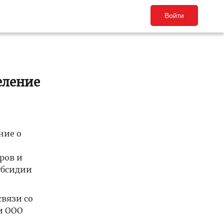
Войти
еление
ние о
ров и
убсидии
связи со
и ООО