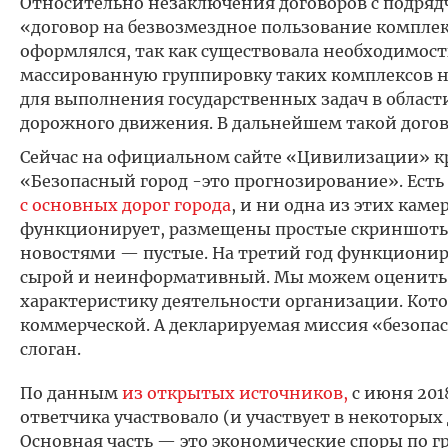
Относительно незаключения договоров с подряд
«договор на безвозмездное пользование компл
оформлялся, так как существовала необходимос
массированную группировку таких комплексов н
для выполнения государственных задач в облас
дорожного движения. В дальнейшем такой дого
Сейчас на официальном сайте «Цивилизации» 
«Безопасный город -это прогнозирование». Есть
с основных дорог города
, и ни одна из этих кам
функционирует, размещены простые скриншоты. 
новостями — пустые. На третий год функциони
сырой и неинформативный. Мы можем оценить 
характеристику деятельности организации. Кото
коммерческой. А декларируемая миссия «безопас
слоган.
По данным
из открытых источников,
с июня 201
ответчика участвовало (и участвует в некоторых д
Основная часть — это экономические споры по