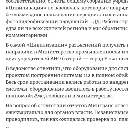
соответственно, отчёты общему собранию учреди
«Цивилизация» не заключала договоры с подряд
безвозмездное пользование передвижных и ап
фотовидеофиксации нарушений ПДД. Работа стру
едва ли не всех жителей региона и мы обратили
комментариями.
В самой «Цивилизации» разъяснений получить на
направили в Министерство промышленности и тр
двух учредителей АНО (второй — город Ульяновс
В ведомстве ответили, что оборудование для сис
проектом построения системы 112 в полном объ
Весь срок простаивания велись работы по внедр
системы, оборудование вводилось в работу постеп
полном объёме, сообщили в министерстве.
На вопрос об отсутствии отчетов Минтранс отве
ежеквартально для органов власти. Независимые
проводились, так как ожидалась проверка по пла