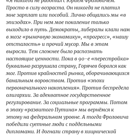
«Я никогда не работал с Юрием Фроловичем.
Просто в силу возраста. Он никогда не платил
мне зарплат или пособий. Лично общались мы «в
эпизодах». При нем мое поколение только
выходило в путь. Демократы, либералы клали нам
в мозг «рыночную экономику», «прогресс», «нашу
отсталость» и прочий мусор. Мы в этом
выросли. Тем сложнее было распознать
настоящие ценности. Пока в 90-е «перестройка»
буквально разрушала страну, Горячев боролся как
мог. Против крайностей рынка, оборачивающихся
банальным воровством. Против «эпохи
первоначального накопления». Против беспредела
олигархии. За адекватное государственное
регулирование. За социальные программы. Потом
в эпоху «развитого Путина» мы вернёмся к
этому на федеральном уровне. А тогда Фроловича
победили суетные люди с поддельными
дипломами. И догнали страну в хищнической