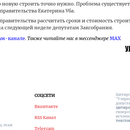
о новую строить точно нужно. Проблема существует
равительства Екатерина Уба.
правительства рассчитать сроки и стоимость строи
а следующей неделе депутатам Заксобрания.
ам-канале
. Также читайте нас в мессенджере
MAX
Цитиро
СОЦСЕТИ
"Улпре
допуст
Вконтакте
цитир
гиперс
источн
RSS Канал
тексто
 4 этаж
Telegram