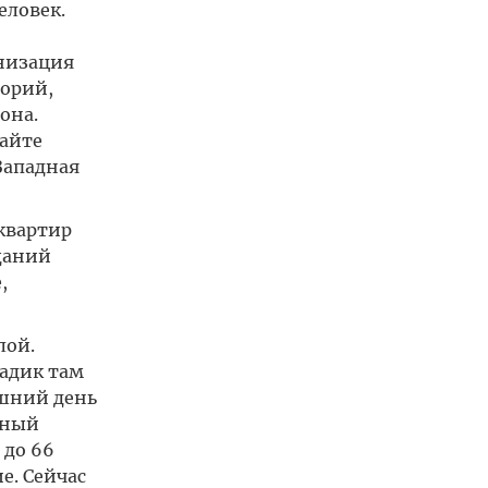
еловек.
анизация
торий,
она.
сайте
Западная
квартир
ещаний
,
лой.
адик там
яшний день
бный
 до 66
е. Сейчас