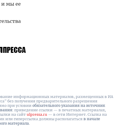
 и мы ее
тельства
вание информационных материалов, размещенных в ИА
сса" без получения предварительного разрешения
имо при условии
обязательного указания на источник
ования
: приведение ссылки — в печатных материалах,
сылки на cайт
ulpressa.ru
— в сети Интернет. Ссылка на
ик или гиперссылка должны располагаться
в начале
вого материала
.