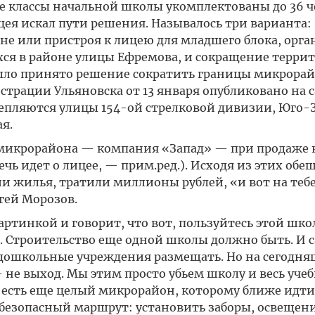
се классы начальной школы укомплектованы до 36 ч
цея искал пути решения. Называлось три варианта:
е или пристроя к лицею для младшего блока, орг
хся в районе улицы Ефремова, и сокращение терри
было принято решение сократить границы микрорай
рации Ульяновска от 13 января опубликовано на 
епляются улицы 154-ой стрелковой дивизии, Юго-
я.
к микрорайона — компания «Запад» — при продаже 
чь идет о лицее, — прим.ред.). Исходя из этих об
 жилья, тратили миллионы рублей, «и вот на тебе
гей Морозов.
ртинкой и говорит, что вот, пользуйтесь этой шко
Строительство еще одной школы должно быть. И с
 дошкольные учреждения размещать. Но на сегодн
— не выход. Мы этим просто убьем школу и весь уче
м есть еще целый микрорайон, которому ближе идти
 безопасный маршрут: установить заборы, освещени