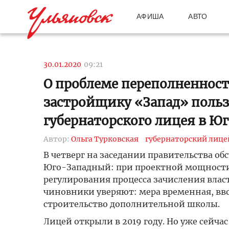
АФИША
АВТО
30.01.2020
09:21
О проблеме переполненнос
застройщику «Запад» поль
губернаторского лицея в Ю
Автор:
Ольга Турковская
губернаторский лице
В четверг на заседании правительства о
Юго-Западный: при проектной мощности в 
регулирования процесса зачисления влас
чиновники уверяют: мера временная, вво
строительство дополнительной школы.
Лицей открыли в 2019 году. Но уже сейча