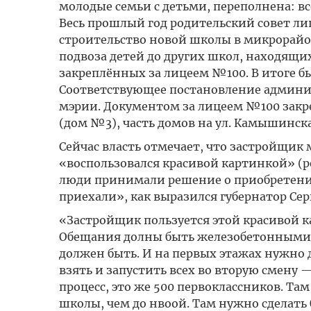
молодые семьи с детьми, переполнена: в
Весь прошлый год родительский совет ли
строительство новой школы в микрорайон
подвоза детей до других школ, находящи
закреплённых за лицеем №100. В итоге 
Соответствующее постановление админист
мэрии. Документом за лицеем №100 закр
(дом №3), часть домов на ул. Камышинска
Сейчас власть отмечает, что застройщи
«воспользовался красивой картинкой» (ре
люди принимали решение о приобретении
приехали», как выразился губернатор Сер
«Застройщик пользуется этой красивой ка
Обещания долны быть железобетонными. 
должен быть. И на первых этажах нужно
взять и запустить всех во вторую смену 
процесс, это же 500 первоклассников. Та
школы, чем до нвоой. Там нужно сделать