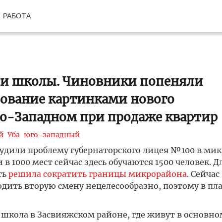
РАБОТА
ти школы. Чиновники попеняли
зование картинками нового
го-Западном при продаже квартир
й
Уба
юго-западный
бсудили проблему губернаторского лицея №100 в ми
1000 мест сейчас здесь обучаются 1500 человек. Д
ть
решила сократить границы микрорайона
. Сейчас
дить вторую смену нецелесообразно, поэтому в пл
с школа в Засвияжском районе, где живут в основно