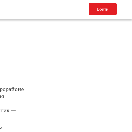
Войти
крорайоне
ля
анах —
м