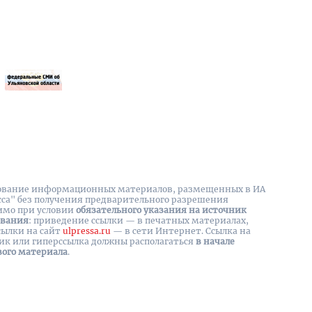
вание информационных материалов, размещенных в ИА
сса" без получения предварительного разрешения
имо при условии
обязательного указания на источник
ования
: приведение ссылки — в печатных материалах,
сылки на cайт
ulpressa.ru
— в сети Интернет. Ссылка на
ик или гиперссылка должны располагаться
в начале
вого материала
.