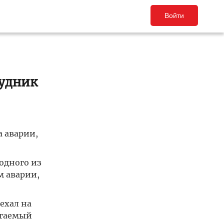
Войти
рудник
а аварии,
одного из
м аварии,
ехал на
агаемый