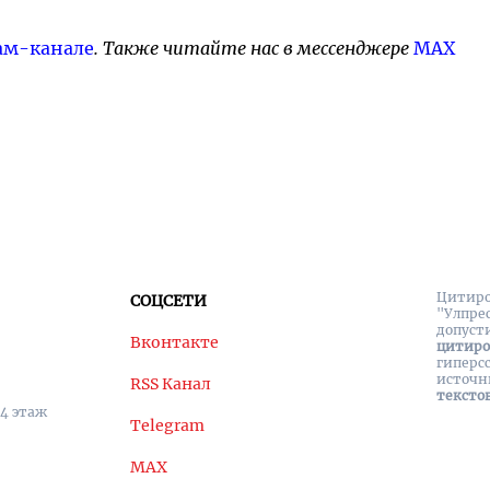
ам-канале
. Также читайте нас в мессенджере
MAX
Цитиро
СОЦСЕТИ
"Улпре
допуст
Вконтакте
цитир
гиперс
источн
RSS Канал
тексто
 4 этаж
Telegram
MAX