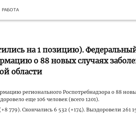
РАБОТА
стились на 1 позицию). Федеральны
рмацию о 88 новых случаях забол
ой области
мацию регионального Роспотребнадзора о 88 новы
оровело еще 106 человек (всего 1201).
8 779). Скончались 6 532 (+174). Выздоровели 261 1