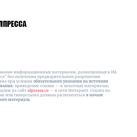
вание информационных материалов, размещенных в ИА
сса" без получения предварительного разрешения
имо при условии
обязательного указания на источник
ования
: приведение ссылки — в печатных материалах,
сылки на cайт
ulpressa.ru
— в сети Интернет. Ссылка на
ик или гиперссылка должны располагаться
в начале
вого материала
.