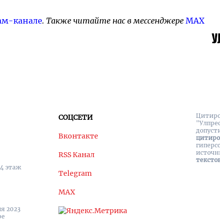
ам-канале
. Также читайте нас в мессенджере
MAX
Цитиро
СОЦСЕТИ
"Улпре
допуст
Вконтакте
цитир
гиперс
источн
RSS Канал
тексто
 4 этаж
Telegram
MAX
я 2023
ре