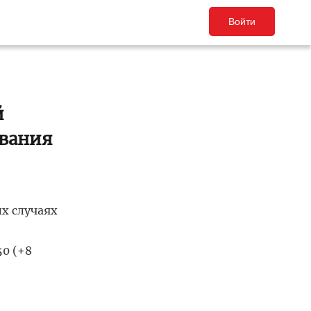
Войти
й
евания
х случаях
50 (+8