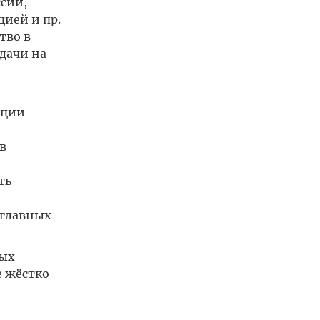
сий,
ией и пр.
тво в
дачи на
кции
в
ть
 главных
ных
е жёстко