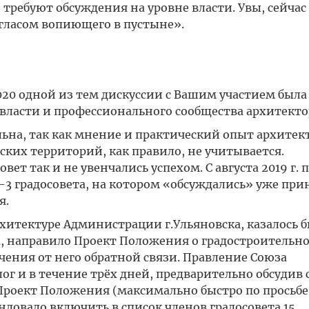
требуют обсуждения на уровне власти. Увы, сейчас 
гласом вопиющего в пустыне».
2020 одной из тем дискуссии с Вашим участием была
власти и профессионального сообщества архитекто
льна, так как мнение и практический опыт архитек
ских территорий, как правило, не учитывается.
т так и не увенчались успехом. С августа 2019 г. 
2-3 градосовета, на котором «обсуждались» уже пр
я.
рхитектуре Администрации г.Ульяновска, казалось б
а, направило Проект Положения о градостроительно
чения от него обратной связи. Правление Союза
г и в течение трёх дней, предварительно обсудив 
 Проект Положения (максимально быстро по просьбе
довало включить в список членов градосовета 15