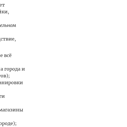
ет
йки,
тельном
ствие,
е всё
а города и
ов);
ланировки
ти
 магазины
ороде);