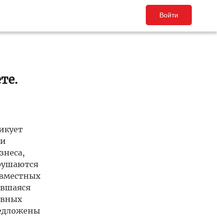
Войти
те.
икует
ни
знеса,
арушаются
овместных
ившаяся
авных
редложены