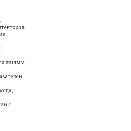
,
итекторов.
ые
с
мся жилым
азателей
роща,
ии с