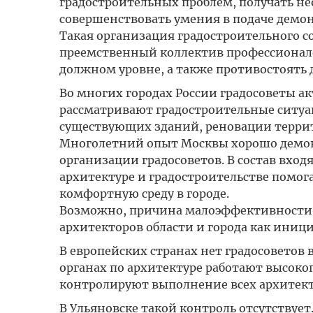
градостроительных проблем, получать н
совершенствовать умения в подаче демо
Такая организация градостроительного с
преемственный коллектив профессионало
должном уровне, а также противостоят
Во многих городах России градосоветы 
рассматривают градостроительные ситуа
существующих зданий, реновации терри
Многолетний опыт Москвы хорошо демон
организации градосоветов. В состав вхо
архитектуре и градостроительстве помог
комфортную среду в городе.
Возможно, причина малоэффективности р
архитекторов области и города как иници
В европейских странах нет градосоветов 
органах по архитектуре работают высок
контролируют выполнение всех архитект
В Ульяновске такой контроль отсутствует