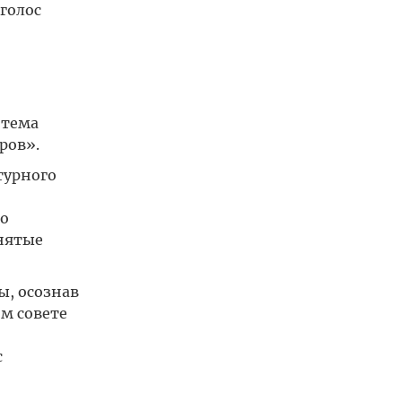
голос
 тема
ров».
турного
по
инятые
ы, осознав
м совете
с