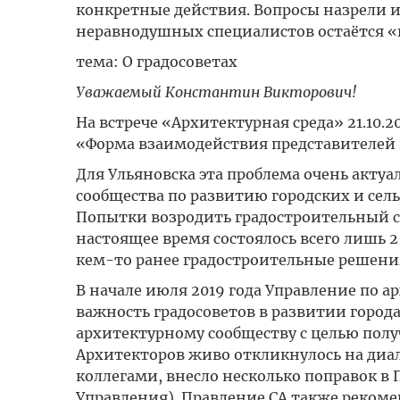
конкретные действия. Вопросы назрели и 
неравнодушных специалистов остаётся «
тема: О градосоветах
Уважаемый Константин Викторович!
На встрече «Архитектурная среда» 21.10.
«Форма взаимодействия представителей 
Для Ульяновска эта проблема очень актуа
сообщества по развитию городских и сель
Попытки возродить градостроительный сове
настоящее время состоялось всего лишь 
кем-то ранее градостроительные решени
В начале июля 2019 года Управление по а
важность градосоветов в развитии город
архитектурному сообществу с целью полу
Архитекторов живо откликнулось на диало
коллегами, внесло несколько поправок в
Управления). Правление СА также рекомен