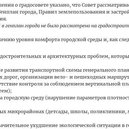
ожения о градосовете указано, что Совет рассматрива
енплан города, Правил землепользования и застро
ия.
 в генплан города не было рассмотрено на градострои
жению уровня комфорта городской среды и, как след
радостроительных и архитектурных проблем, которы
 развития транспортной схемы генерального план
 дорог, организации вело- и пешеходных маршрут
тствие контроля за соблюдением вертикальной п
тем);
а городскую среду (нарушение параметров плотнос
вых микрорайонах (детсады, школы, поликлиники,
чительное ухудшение экологической ситуации в г