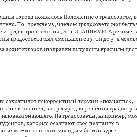
рации города появилось Положение о градосовете, 
чтена. По-прежнему, членом градосовета мог быть 
и градостроительстве, а не ЗНАНИЯМИ. А рекоме
ны градосовета был уменьшен с 15-ти до 3-х челове
а архитекторов (поправки выделены красным цвет
ете сохранился некорректный термин «познание»,
, а не «знание», как ресурс для решения градостр
 человека знающего. На градосоветы, например, м
удентов, которые осознают своё незнание в
наниям. Это позволит молодым быть в курсе