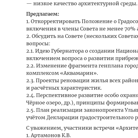
— низкое качество архитектурной среды.
Предлагаем:
1. Откорректировать Положение о Градосо
включения в члены Совета не менее 70% 
2. Обсудить на Совете (нескольких Совет
вопросы:
2.1. Идею Губернатора о создании Нацио
включением вопроса о развитии прибре
2.2. Изменение фрагмента генплана горо
комплексом «Аквамарин».
2.3. Проекты реновации жилья всех райо
и расчётных характеристик.
2.4. Перспективное развитие особо охра
Чёрное озеро, др.), принципы формиров
2.5. План реализации законопроекта Уль
учётом Декларации градостроительного р
С уважением, участники встречи «Архитект
1. Артамонов К.В.