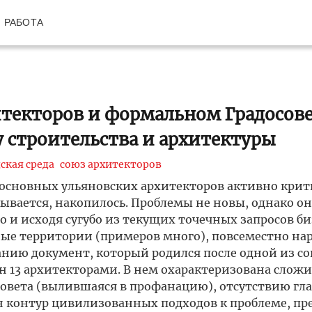
РАБОТА
итекторов и формальном Градосове
 строительства и архитектуры
ская среда
союз архитекторов
 основных ульяновских архитекторов активно крит
азывается, накопилось. Проблемы не новы, однако о
о и исходя сугубо из текущих точечных запросов би
ые территории (примеров много), повсеместно н
нию документ, который родился после одной из с
ан 13 архитекторами. В нем охарактеризована слож
совета (вылившаяся в профанацию), отсутствию гл
ен контур цивилизованных подходов к проблеме, п