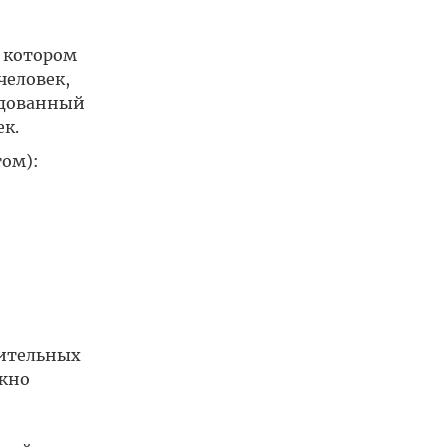
в котором
человек,
ндованный
к.
ом):
оительных
ожно