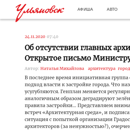
АФИША
АВТО
24.11.2020
07:40
Об отсутствии главных арх
Открытое письмо Министру
Автор:
Наталья Михайлова
архитектура
город
В последнее время инициативная группа
подход власти к застройке города. Что н
усугубляются. Генплан меняется регулярн
аналогичным образом деградируют зелён
правила застройки… Представляем внима
встреч «Архитектурная среда», и подпис
ситуация с попыткой организации Градо
архитекторов (за ненужностью?), очерч