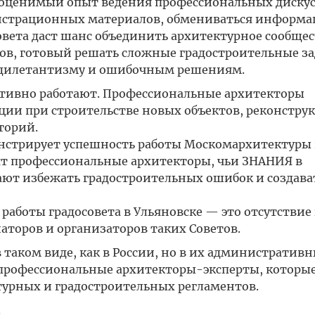
еоценимый опыт ведения профессиональных дискус
нстрационных материалов, обмениваться информац
овета даст шанс объединить архитектурное сообщес
в, готовый решать сложные градостроительные за
ь дилетантизму и ошибочным решениям.
активно работают. Профессиональные архитекторы
ции при строительстве новых объектов, реконстру
торий.
стрирует успешность работы Москомархитектуры 
дят профессиональные архитекторы, чьи ЗНАНИЯ в
ают избежать градостроительных ошибок и создава
аботы градосовета в Ульяновске — это отсутствие
аторов и организаторов таких Советов.
в таком виде, как в России, но в их административ
опрофессиональные архитекторы-эксперты, которы
урных и градостроительных регламентов.
.