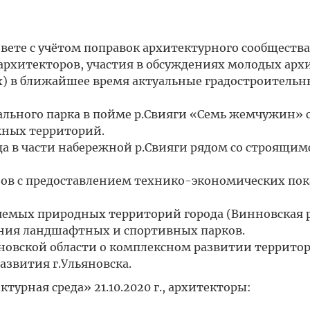
вете с учётом поправок архитектурного сообщества
архитекторов, участия в обсуждениях молодых арх
ах) в ближайшее время актуальные градостроительн
нального парка в пойме р.Свияги «Семь жемчужин» 
жных территорий.
да в части набережной р.Свияги рядом со строящи
нов с предоставлением технико-экономических пок
няемых природных территорий города (Винновская 
ания ландшафтных и спортивных парков.
яновской области о комплексном развитии территор
азвития г.Ульяновска.
урная среда» 21.10.2020 г., архитекторы: