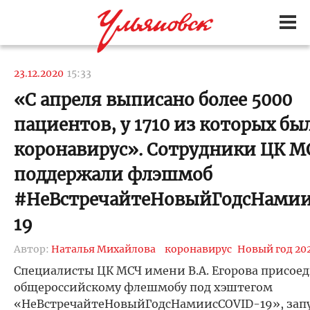
23.12.2020
15:33
«С апреля выписано более 5000
пациентов, у 1710 из которых бы
коронавирус». Сотрудники ЦК М
поддержали флэшмоб
#НеВстречайтеНовыйГодсНамии
19
Автор:
Наталья Михайлова
коронавирус
Новый год 20
Специалисты ЦК МСЧ имени В.А. Егорова присое
общероссийскому флешмобу под хэштегом
«НеВстречайтеНовыйГодсНамиисCOVID-19», за