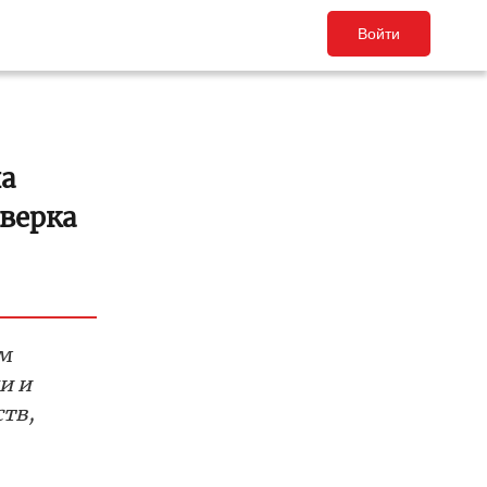
Войти
а
верка
м
и и
тв,