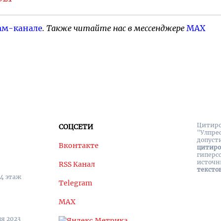
ам-канале
. Также читайте нас в мессенджере
MAX
Цитиро
СОЦСЕТИ
"Улпре
допуст
Вконтакте
цитир
гиперс
источн
RSS Канал
тексто
 4 этаж
Telegram
MAX
я 2023