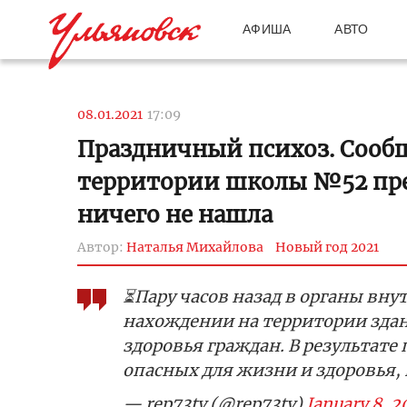
АФИША
АВТО
08.01.2021
17:09
Праздничный психоз. Сооб
территории школы №52 пре
ничего не нашла
Автор:
Наталья Михайлова
Новый год 2021
⏳Пару часов назад в органы вн
нахождении на территории зда
здоровья граждан. В результат
опасных для жизни и здоровья,
— rep73tv (@rep73tv)
January 8, 2