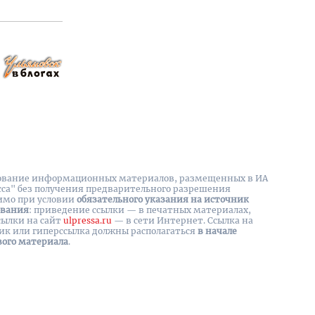
вание информационных материалов, размещенных в ИА
сса" без получения предварительного разрешения
имо при условии
обязательного указания на источник
ования
: приведение ссылки — в печатных материалах,
сылки на cайт
ulpressa.ru
— в сети Интернет. Ссылка на
ик или гиперссылка должны располагаться
в начале
вого материала
.