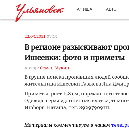
АФИША
АВТО
22.03.2021
07:13
В регионе разыскивают пр
Ишеевки: фото и приметы
Автор:
Семен Мукин
В группе поиска пропавших людей сообщае
жительница Ишеевки Газыева Яна Дмитр
Приметы: рост 158 см, нормального телос
Одежда: серая удлинённая куртка, тёмно
Инфорг: Наташа, тел. 89297909111.
Материалы комментируем в нашем
телегр