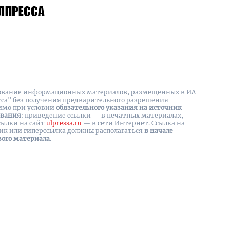
вание информационных материалов, размещенных в ИА
сса" без получения предварительного разрешения
имо при условии
обязательного указания на источник
ования
: приведение ссылки — в печатных материалах,
сылки на cайт
ulpressa.ru
— в сети Интернет. Ссылка на
ик или гиперссылка должны располагаться
в начале
вого материала
.