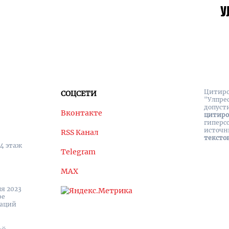
Цитиро
СОЦСЕТИ
"Улпре
допуст
Вконтакте
цитир
гиперс
источн
RSS Канал
тексто
 4 этаж
Telegram
MAX
я 2023
ре
каций