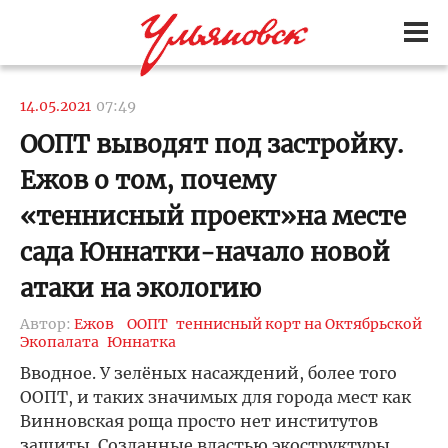
14.05.2021
07:49
ООПТ выводят под застройку.
Ежов о том, почему
«теннисный проект»на месте
сада Юннатки-начало новой
атаки на экологию
Автор:
Ежов
ООПТ
теннисный корт на Октябрьской
Экопалата
Юннатка
Вводное. У зелёных насаждений, более того
ООПТ, и таких значимых для города мест как
Винновская роща просто нет институтов
защиты. Созданные властью экоструктуры