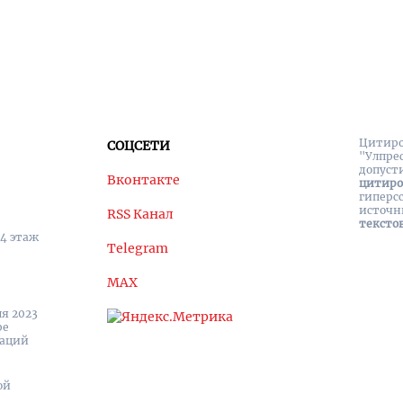
Цитиро
СОЦСЕТИ
"Улпре
допуст
Вконтакте
цитир
гиперс
источн
RSS Канал
тексто
 4 этаж
Telegram
MAX
я 2023
ре
каций
ой