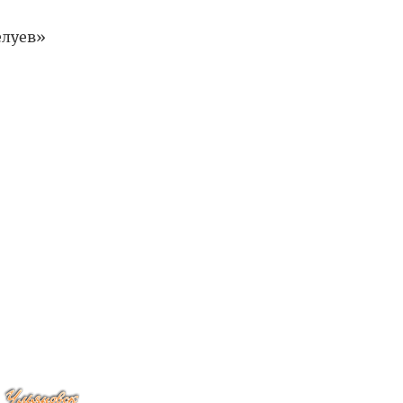
елуев»