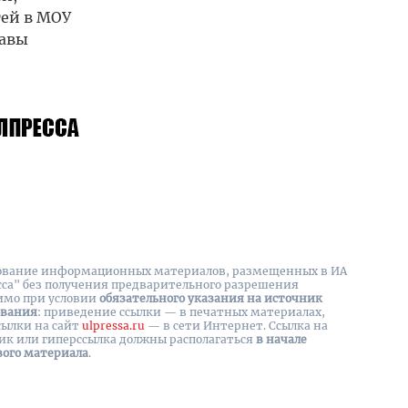
тей в МОУ
лавы
вание информационных материалов, размещенных в ИА
сса" без получения предварительного разрешения
имо при условии
обязательного указания на источник
ования
: приведение ссылки — в печатных материалах,
сылки на cайт
ulpressa.ru
— в сети Интернет. Ссылка на
ик или гиперссылка должны располагаться
в начале
вого материала
.