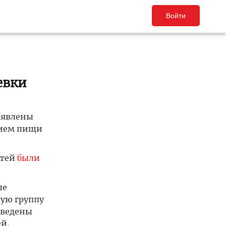
Войти
евки
ыявлены
нием пищи
етей
были
ые
ую группу
оведены
й,