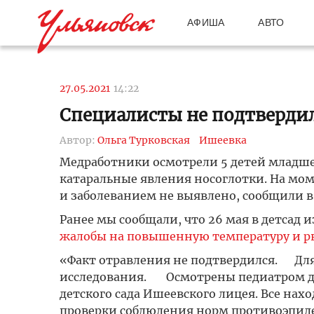
АФИША
АВТО
27.05.2021
14:22
Специалисты не подтвердил
Автор:
Ольга Турковская
Ишеевка
Медработники осмотрели 5 детей младшей
катаральные явления носоглотки. На мо
и заболеванием не выявлено, сообщили в
Ранее мы сообщали, что 26 мая в детсад и
жалобы на повышенную температуру и р
«Факт отравления не подтвердился. Для
исследования. Осмотрены педиатром де
детского сада Ишеевского лицея. Все нах
проверки соблюдения норм противоэпиде