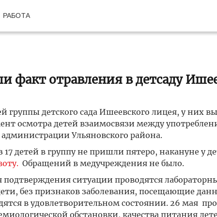
РАБОТА
и факт отравления в детсаду Ише
 группы детского сада Ишеевского лицея, у них в
мент осмотра детей взаимосвязи между употребле
 администрации Ульяновского района.
з 17 детей в группу не пришли пятеро, накануне у д
воту.
Обращений в медучреждения не было.
 подтверждения ситуации проводятся лабораторн
ти, без признаков заболевания, посещающие данн
одятся в удовлетворительном состоянии. 26 мая пр
миологической обстановки, качества питания дете