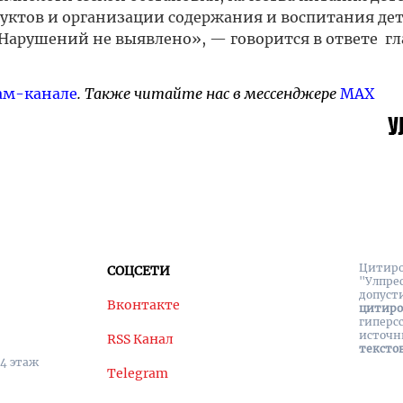
уктов и организации содержания и воспитания де
арушений не выявлено», — говорится в ответе г
ам-канале
. Также читайте нас в мессенджере
MAX
Цитиро
СОЦСЕТИ
"Улпре
допуст
Вконтакте
цитир
гиперс
источн
RSS Канал
тексто
 4 этаж
Telegram