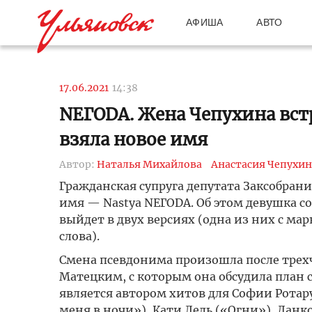
АФИША
АВТО
17.06.2021
14:38
NEГОDA. Жена Чепухина вс
взяла новое имя
Автор:
Наталья Михайлова
Анастасия Чепухин
Гражданская супруга депутата Заксобрани
имя — Nastya NEГОDA. Об этом девушка со
выйдет в двух версиях (одна из них с ма
слова).
Смена псевдонима произошла после трех
Матецким, с которым она обсудила план 
является автором хитов для Софии Ротар
меня в ночи»), Кати Лель («Огни»), Данк