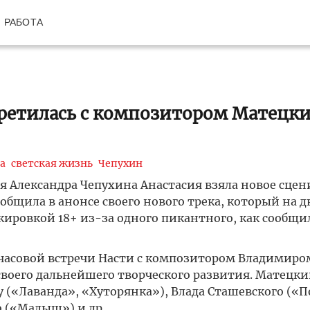
РАБОТА
третилась с композитором Матецк
а
светская жизнь
Чепухин
я Александра Чепухина Анастасия взяла новое сцен
общила в анонсе своего нового трека, который на д
ркировкой 18+ из-за одного пикантного, как сообщи
часовой встречи Насти с композитором Владимиро
своего дальнейшего творческого развития. Матецк
у («Лаванда», «Хуторянка»), Влада Сташевского («
о («Малыш») и др.