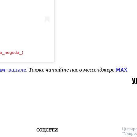
ya_negoda_)
ам-канале
. Также читайте нас в мессенджере
MAX
Цитиро
СОЦСЕТИ
"Улпре