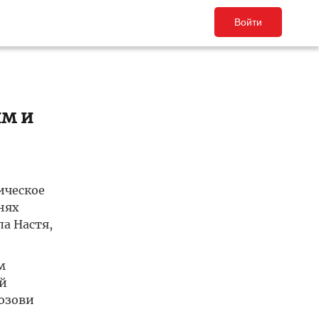
Войти
им и
ическое
нях
ла Настя,
м
ий
Позови