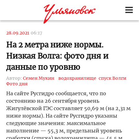
28.09.2021
06:17
На 2 метра ниже нормы.
Низкая Волга: фото дня и
данные по уровню
Автор:
Семен Мукин
водохранилище
спуск Волги
Фото дня
На сайте Русгидро сообщается, что по
состоянию на 26 сентября уровень
Жигулёвской ГЭС составляет 50,69 м (на 2,31 м
ниже нормы). На сайте Русгидро указаны
следующие значения: максимальное
наполнение — 55,3 м, предельный уровень
сработки (спуска) водохранилища — 45,5 м,