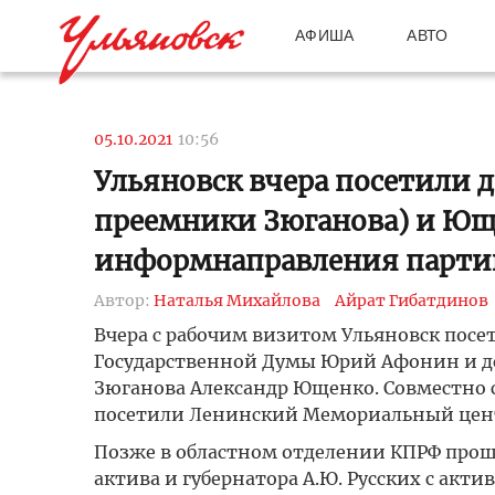
АФИША
АВТО
05.10.2021
10:56
Ульяновск вчера посетили 
преемники Зюганова) и Ющ
информнаправления парти
Автор:
Наталья Михайлова
Айрат Гибатдинов
Вчера с рабочим визитом Ульяновск посе
Государственной Думы Юрий Афонин и деп
Зюганова Александр Ющенко. Совместно 
посетили Ленинский Мемориальный цент
Позже в областном отделении КПРФ прош
актива и губернатора А.Ю. Русских с акт