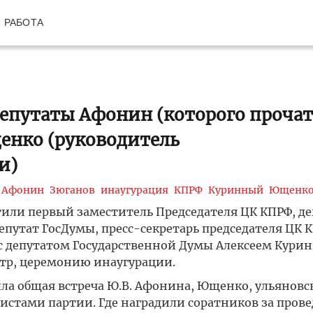
РАБОТА
депутаты Афонин (которого прочат
енко (руководитель
и)
Афонин
Зюганов
инаугурация
КПРФ
Куринный
Ющенк
тили первый заместитель Председателя ЦК КПРФ, де
утат ГосДумы, пресс-секретарь председателя ЦК КП
с депутатом Государственной Думы Алексеем Кури
р, церемонию инаугурации.
ла общая встреча Ю.В. Афонина, Ющенко, ульяновс
ивистами партии. Где наградили соратников за пров