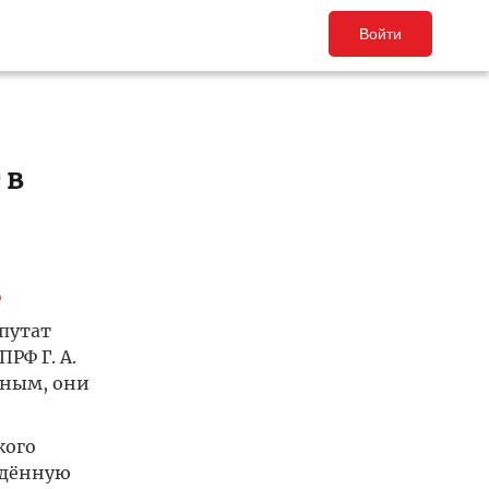
Войти
 в
о
путат
РФ Г. А.
нным, они
кого
едённую