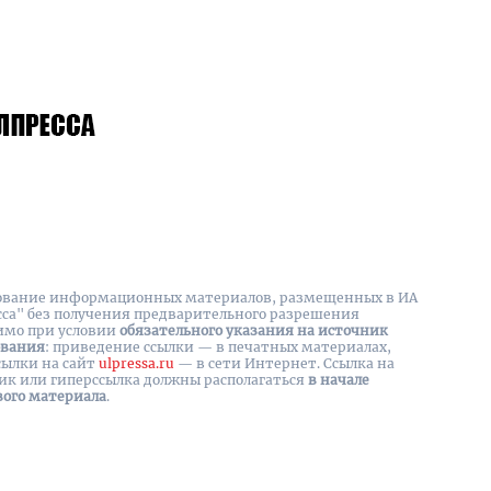
вание информационных материалов, размещенных в ИА
сса" без получения предварительного разрешения
имо при условии
обязательного указания на источник
ования
: приведение ссылки — в печатных материалах,
сылки на cайт
ulpressa.ru
— в сети Интернет. Ссылка на
ик или гиперссылка должны располагаться
в начале
вого материала
.