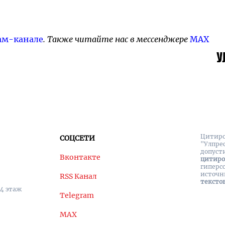
ам-канале
. Также читайте нас в мессенджере
MAX
Цитиро
СОЦСЕТИ
"Улпре
допуст
Вконтакте
цитир
гиперс
источн
RSS Канал
тексто
 4 этаж
Telegram
MAX