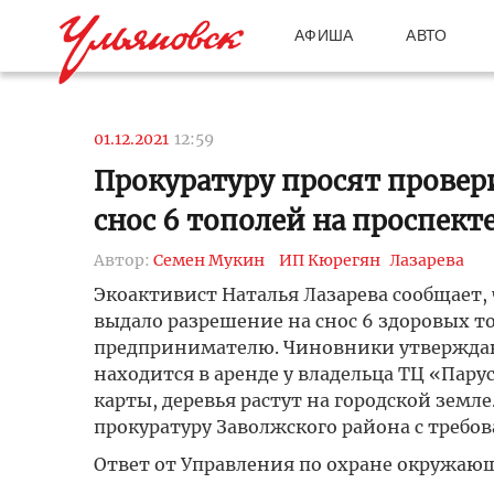
АФИША
АВТО
01.12.2021
12:59
Прокуратуру просят провер
снос 6 тополей на проспект
Автор:
Семен Мукин
ИП Кюрегян
Лазарева
Экоактивист Наталья Лазарева сообщает,
выдало разрешение на снос 6 здоровых то
предпринимателю. Чиновники утверждают
находится в аренде у владельца ТЦ «Пару
карты, деревья растут на городской земл
прокуратуру Заволжского района с требо
Ответ от Управления по охране окружаю