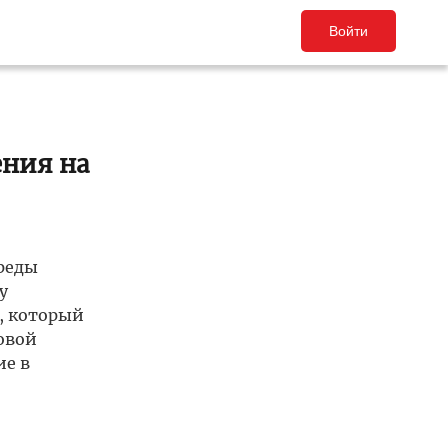
Войти
ения на
реды
у
, который
овой
ие в