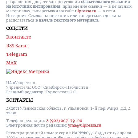
разрешения допустимо при условии
обязательного указания
на источник цитирования
: приведение ссылки — в печатных
материалах, гиперссылки на cайт
ulpressa.ru
— в сети
Интернет. Ссылка на источник или гиперссылка должны
располагаться
в начале текстового материала
.
СОЦСЕТИ
Вконтакте
RSS Канал
Telegram
MAX
ИА «Улпресса»
Учредитель: ООО "Симбирск-Паблисити"
Главный редактор: Турковская О.С.
КОНТАКТЫ
432071 Ульяновская область, г. Ульяновск, 1-й пер. Мира, д.2, 4
этаж
Телефон редакции:
8 (902) 007-79-00
Электронная почта редакции:
yma@ulpressa.ru
Регистрационный номер: серия ИА №ФС77-84971 от 17 апреля
2023 г, зарегистрировано Федеральной службой по надзору в