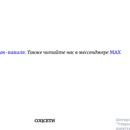
ам-канале
. Также читайте нас в мессенджере
MAX
Цитиро
СОЦСЕТИ
"Улпре
допуст