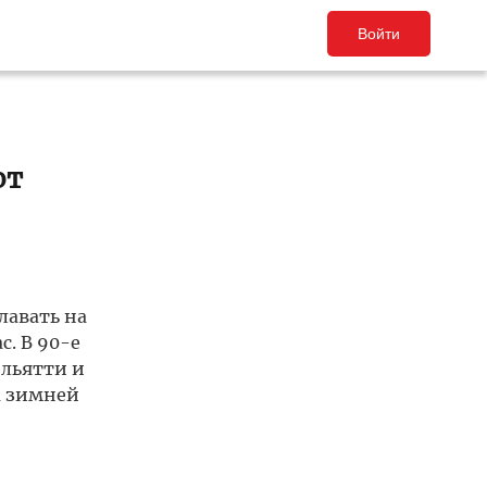
Войти
от
лавать на
с. В 90-е
ольятти и
а зимней