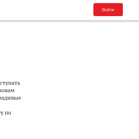
Войти
ступать
ловам
ерадивые
у по