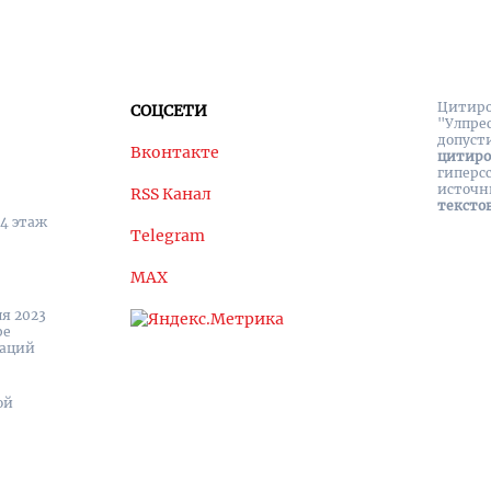
Цитиро
СОЦСЕТИ
"Улпре
допуст
Вконтакте
цитир
гиперс
источн
RSS Канал
тексто
 4 этаж
Telegram
MAX
я 2023
ре
каций
ой