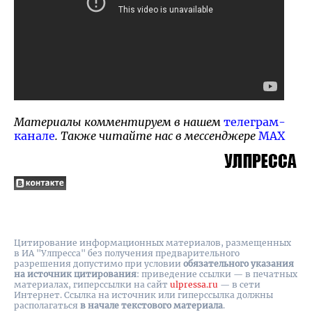
Материалы комментируем в нашем
телеграм-
канале
. Также читайте нас в мессенджере
MAX
Цитирование информационных материалов, размещенных
в ИА "Улпресса" без получения предварительного
разрешения допустимо при условии
обязательного указания
на источник цитирования
: приведение ссылки — в печатных
материалах, гиперссылки на cайт
ulpressa.ru
— в сети
Интернет. Ссылка на источник или гиперссылка должны
располагаться
в начале текстового материала
.