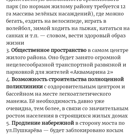
парк (по нормам жилому району требуется 12
га массива зелёных насаждений), где можно
бегать, ездить на велосипеде, играть в
волейбол, зимой ходить на лыжах, кататься на
санках и т.п. — словом, вести здоровый образ
жизни
3.
Общественное пространство
в самом центре
жилого района. Оно будет занято огромной
нецелесообразной транспортной развязкой и
парковкой для жителей «Аквамарина 2»
4.
Возможность строительства полноценной
поликлиники
с оздоровительным центром и
бассейном на месте легкоатлетического
манежа. Её необходимость давно уже
очевидна, тем более, в связи со значительным
ростом населения в строящихся жилых домах
5.
Продление набережной
в сторону моста по
ул.Пушкарёва — будет заблокировано косым