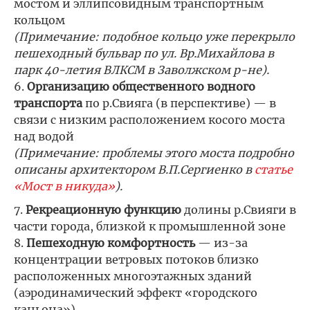
мостом и эллипсовидным транспортным
кольцом
(Примечание: подобное кольцо уже перекрыло
пешеходный бульвар по ул. Вр.Михайлова в
парк 40-летия ВЛКСМ в Заволжском р-не).
6.
Организацию общественного водного
транспорта
по р.Свияга (в перспективе) — в
связи с низким расположением косого моста
над водой
(Примечание: проблемы этого моста подробно
описаны архитектором В.П.Сергиенко в
статье
«Мост в никуда»
).
7.
Рекреационную функцию
долины р.Свияги в
части города, близкой к промышленной зоне
8.
Пешеходную комфортность
— из-за
концентрации ветровых потоков близко
расположенных многоэтажных зданий
(аэродинамический эффект «городского
каньона»)