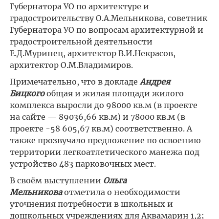
Губернатора УО по архитектуре и
градостроительству О.А.Мельникова, советник
Губернатора УО по вопросам архитектурной и
градостроительной деятельности
Е.Д.Муринец, архитектор В.И.Некрасов,
архитектор О.М.Владимиров.
Примечательно, что в докладе
Андрея
Бицкого
общая и жилая площади жилого
комплекса выросли до 98000 кв.м (в проекте
на сайте — 89036,66 кв.м) и 78000 кв.м (в
проекте -58 605,67 кв.м) соответственно. А
также прозвучало предложение по освоению
территории легкоатлетического манежа под
устройство 483 парковочных мест.
В своём выступлении
Ольга
Мельникова
отметила о необходимости
уточнения потребности в школьных и
дошкольных учреждениях для Аквамарин 1,2;