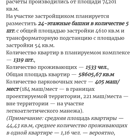
расчёты производились от площади 74201
кв.м.
На участке застройщиком планируется
разместить
24-этажные башни в количестве 5
шт.
с общей площадью застройки 4610 кв.м и
трансформаторную подстанцию с площадью
застройки 54 кв.м.
Количество квартир в планируемом комплексе
—
1319 шт.
,
Количество проживающих —
1533 чел.
,
Общая площадь квартир —
58605,67 кв.м
Количество парковочных мест —
405 маш/
мест
(184 маш/мест — в границах
проектируемой территории, 221 маш/места —
вне территории — на участке
легкоатлетического манежа).
(Примечание: средняя площадь квартиры —
44,43 кв.м, среднее количество проживающих
в одной квартире — 1,16 чел. — вероятно,