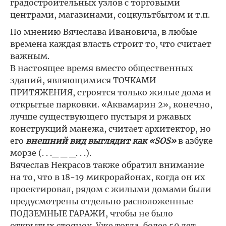
градостроительных узлов с торговыми
центрами, магазинами, соцкультбытом и т.п.
По мнению Вячеслава Ивановича, в любые
времена каждая власть строит то, что считает
важным.
В настоящее время вместо общественных
зданий, являющимися ТОЧКАМИ
ПРИТЯЖЕНИЯ, строятся только жилые дома и
открытые парковки. «Аквамарин 2», конечно,
лучше существующего пустыря и ржавых
конструкций манежа, считает архитектор, но
его
внешний вид выглядит как «SOS»
в азбуке
морзе (. . ._ _ _. . .).
Вячеслав Некрасов также обратил внимание
на то, что в 18-19 микрорайонах, когда он их
проектировал, рядом с жилыми домами были
предусмотрены отдельно расположенные
ПОДЗЕМНЫЕ ГАРАЖИ, чтобы не было
открытых стоянок. Уже тогда, более 50 лет