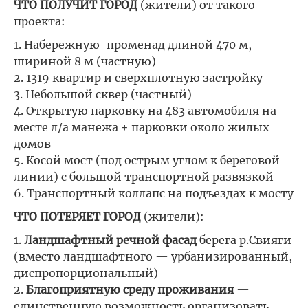
ЧТО ПОЛУЧИТ ГОРОД
(жители) от такого
проекта:
1. Набережную-променад длиной 470 м,
шириной 8 м (частную)
2. 1319 квартир и сверхплотную застройку
3. Небольшой сквер (частный)
4. Открытую парковку на 483 автомобиля на
месте л/а манежа + парковки около жилых
домов
5. Косой мост (под острым углом к береговой
линии) с большой транспортной развязкой
6. Транспортный коллапс на подъездах к мосту
ЧТО ПОТЕРЯЕТ ГОРОД
(жители):
1.
Ландшафтный речной фасад
берега р.Свияги
(вместо ландшафтного — урбанизированный,
диспропорциональный)
2.
Благоприятную среду проживания
—
единственную возможность организовать