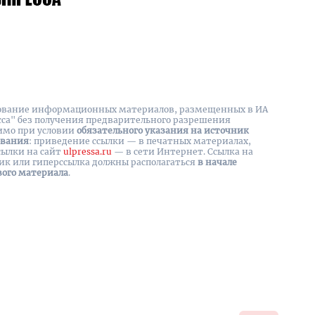
вание информационных материалов, размещенных в ИА
сса" без получения предварительного разрешения
имо при условии
обязательного указания на источник
ования
: приведение ссылки — в печатных материалах,
сылки на cайт
ulpressa.ru
— в сети Интернет. Ссылка на
ик или гиперссылка должны располагаться
в начале
вого материала
.