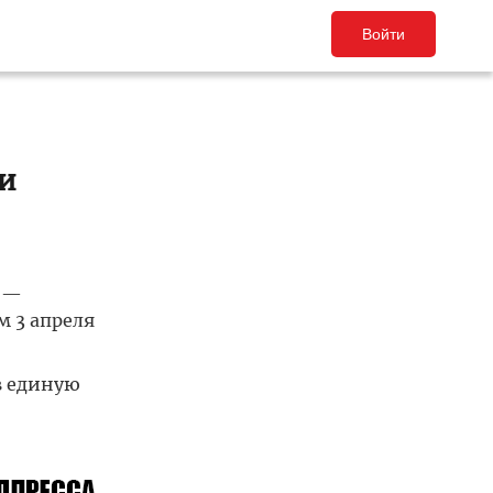
Войти
ии
 —
 3 апреля
в единую