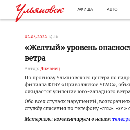
АФИША
АВТО
02.04.2022
14:16
«Желтый» уровень опасност
ветра
Автор:
Диманец
По прогнозу Ульяновского центра по ги
филиала ФГБУ «Приволжское УГМС», объяв
ожидается усиление юго-западного ветр
Обо всех случаях нарушений, возгорани
службу спасения по телефону «112», «01» 
Материалы комментируем в нашем
телегр