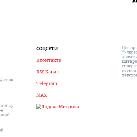
Цитиро
СОЦСЕТИ
"Улпре
допуст
Вконтакте
цитир
гиперс
источн
RSS Канал
тексто
 4 этаж
Telegram
MAX
я 2023
ре
каций
ой