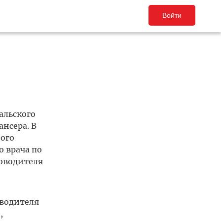
Войти
альского
нсера. В
ого
о врача по
ководителя
оводителя
,