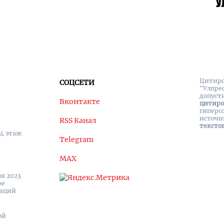
Цитиро
СОЦСЕТИ
"Улпре
допуст
Вконтакте
цитир
гиперс
источн
RSS Канал
тексто
 4 этаж
Telegram
MAX
я 2023
ре
каций
ой