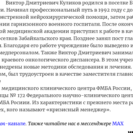
Виктор Дмитриевич Куликов родился в поселке Б
. Начинал профессиональный путь в 1992 году с д
 экстренной нейрохирургической помощи, затем ра
нии гарнизонного военного госпиталя. После окон
ой медицинской академии приступил к работе в ка
елков Забайкальского края. Позднее занял пост гл
. Благодаря его работе учреждение было выведено 
 медперсоналом. Также Виктор Дмитриевич занима
 краевого онкологического диспансера. В этом учр
едрены новые методики обследования и лечения. 
, был трудоустроен в качестве заместителя главно
е
 медицинского клинического центра ФМБА России,
цы № 172 Федерального научно-клинического цен
БА Росиии. Из характеристики с прежнего места р
тех, кого называют «кризисный менеджер».
ам-канале
. Также читайте нас в мессенджере
MAX