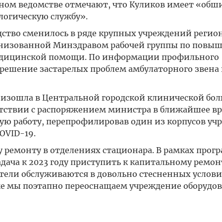
ном ведомстве отмечают, что Куликов имеет «об
логическую службу».
дство сменилось в ряде крупных учреждений регион
анизованной Минздравом рабочей группы по повы
медицинской помощи. По информации профильного
«решение застарелых проблем амбулаторного звена 
оизошла в Центральной городской клинической бол
ветствии с распоряжением министра в ближайшее в
ую работу, перепрофилировав один из корпусов уч
OVID-19.
 ремонту в отделениях стационара. В рамках прог
дача к 2023 году приступить к капитальному ремон
ели обслуживаются в довольно стесненных условия
же мы поэтапно переоснащаем учреждение оборудо