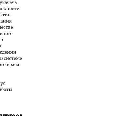
укачача
олжности
ботал
чания
честве
авного
из
л
еждении
В системе
го врача
тра
аботы