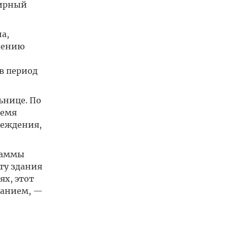
ширный
а,
шению
в период
ьнице. По
ремя
реждения,
раммы
ту здания
х, этот
ванием, —