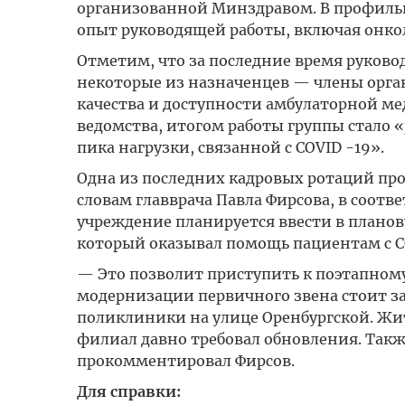
организованной Минздравом. В профиль
опыт руководящей работы, включая онко
Отметим, что за последние время руково
некоторые из назначенцев — члены орг
качества и доступности амбулаторной 
ведомства, итогом работы группы стало 
пика нагрузки, связанной с COVID -19».
Одна из последних кадровых ротаций пр
словам главврача Павла Фирсова, в соот
учреждение планируется ввести в планов
который оказывал помощь пациентам с C
— Это позволит приступить к поэтапному
модернизации первичного звена стоит за
поликлиники на улице Оренбургской. Жит
филиал давно требовал обновления. Так
прокомментировал Фирсов.
Для справки: