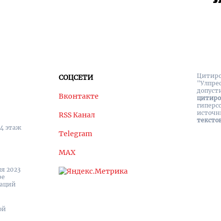
Цитиро
СОЦСЕТИ
"Улпре
допуст
Вконтакте
цитир
гиперс
источн
RSS Канал
тексто
 4 этаж
Telegram
MAX
я 2023
ре
каций
ой