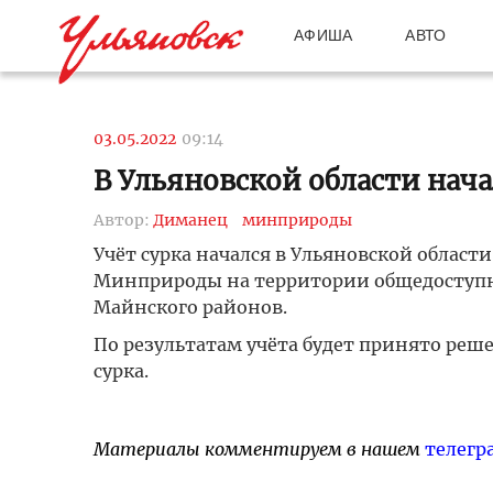
АФИША
АВТО
03.05.2022
09:14
В Ульяновской области нача
Автор:
Диманец
минприроды
Учёт сурка начался в Ульяновской област
Минприроды на территории общедоступн
Майнского районов.
По результатам учёта будет принято реш
сурка.
Материалы комментируем в нашем
телегр