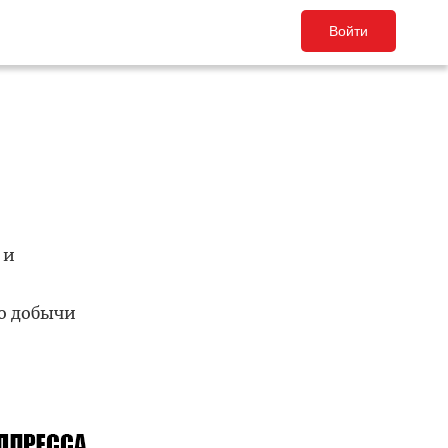
Войти
 и
о добычи