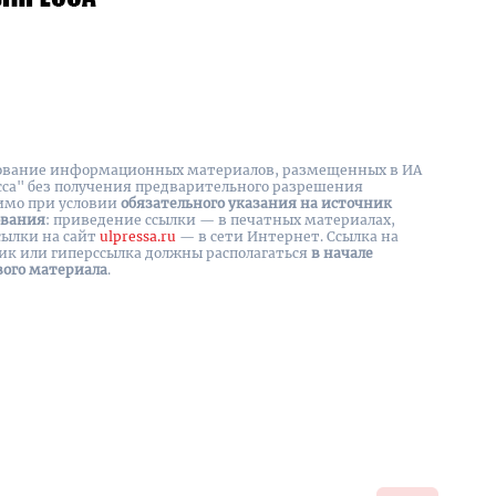
вание информационных материалов, размещенных в ИА
сса" без получения предварительного разрешения
имо при условии
обязательного указания на источник
ования
: приведение ссылки — в печатных материалах,
сылки на cайт
ulpressa.ru
— в сети Интернет. Ссылка на
ик или гиперссылка должны располагаться
в начале
вого материала
.