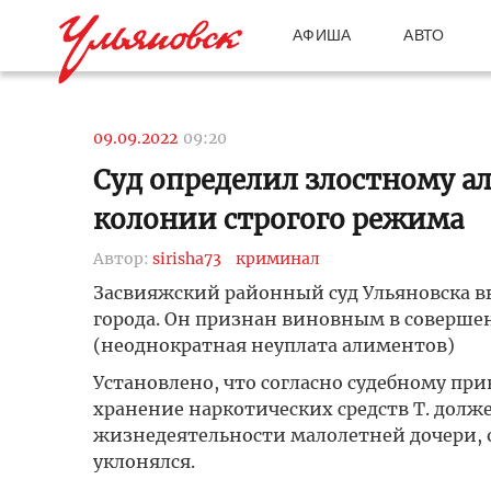
АФИША
АВТО
09.09.2022
09:20
Суд определил злостному 
колонии строгого режима
Автор:
sirisha73
криминал
Засвияжский районный суд Ульяновска в
города. Он признан виновным в совершени
(неоднократная неуплата алиментов)
Установлено, что согласно судебному пр
хранение наркотических средств Т. дол
жизнедеятельности малолетней дочери, 
уклонялся.