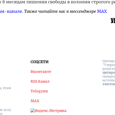
 8 месяцам лишения свободы в колонии строгого 
ам-канале
. Также читайте нас в мессенджере
MAX
Цитиро
СОЦСЕТИ
"Улпре
допуст
Вконтакте
цитир
гиперс
источн
RSS Канал
тексто
 4 этаж
Telegram
MAX
я 2023
ре