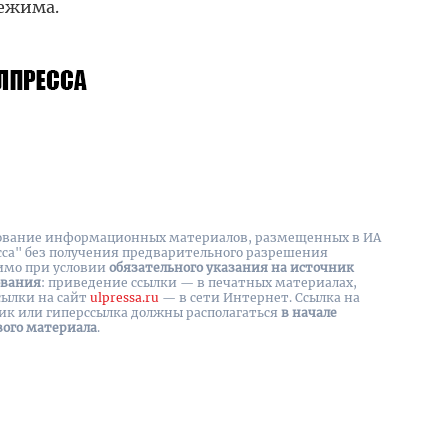
режима.
вание информационных материалов, размещенных в ИА
сса" без получения предварительного разрешения
имо при условии
обязательного указания на источник
ования
: приведение ссылки — в печатных материалах,
сылки на cайт
ulpressa.ru
— в сети Интернет. Ссылка на
ик или гиперссылка должны располагаться
в начале
вого материала
.