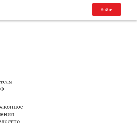
Войти
теля
РФ
законное
чения
злостно