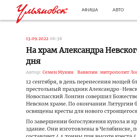
АФИША
АВТО
13.09.2022
06:38
На храм Александра Невског
дня
Автор:
Семен Мукин
Вавилин
митрополит Ло
12 сентября, в день перенесения мощей б
престольный праздник Александро-Невск
Новоспасский Лонгин совершил Божеств
Невском храме. По окончании Литургии б
освящены кресты для нового строящегося
По завершении богослужения купола и к
здание. Они изготовлены в Челябинске, 
составляет 4,5 тонны при высоте креста 4,