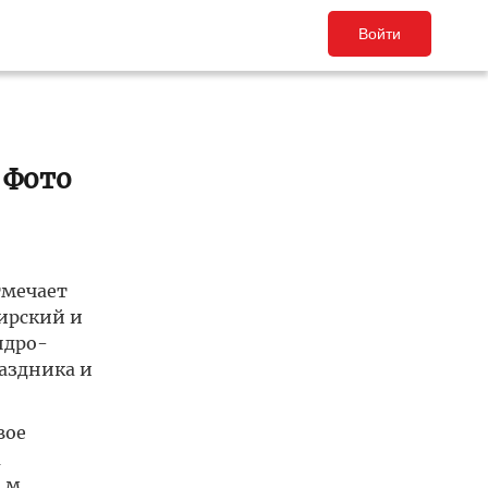
Войти
 Фото
тмечает
ирский и
ндро-
аздника и
вое
а
 м.