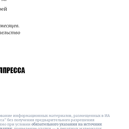
рей
месяцев.
тельство
вание информационных материалов, размещенных в ИА
сса" без получения предварительного разрешения
имо при условии
обязательного указания на источник
ования
: приведение ссылки — в печатных материалах,