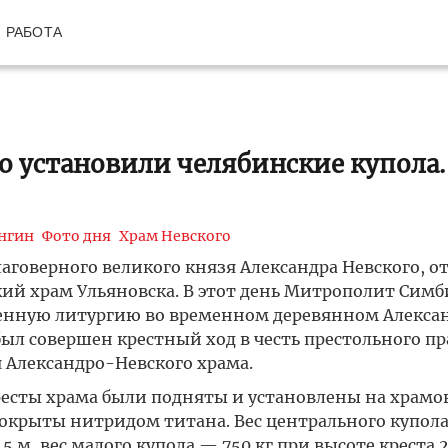
РАБОТА
о установили челябинские купола.
нгин
Фото дня
Храм Невского
лаговерного великого князя Александра Невского, о
ий храм Ульяновска. В этот день Митрополит Симб
енную литургию во временном деревянном Алекса
ыл совершен крестный ход в честь престольного пр
 Александро-Невского храма.
ресты храма были подняты и установлены на храмо
покрыты нитридом титана. Вес центрального купол
5 м, вес малого купола — 750 кг при высоте креста 2