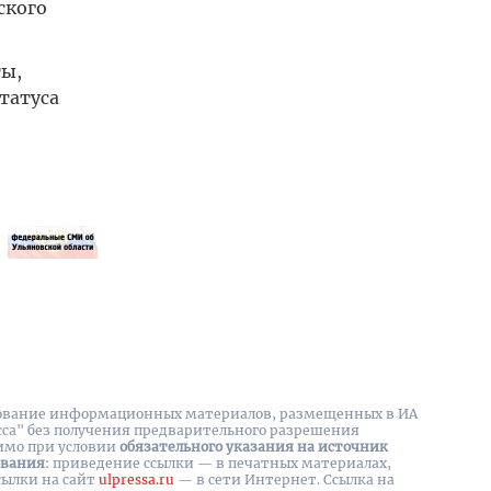
ского
ты,
татуса
вание информационных материалов, размещенных в ИА
сса" без получения предварительного разрешения
имо при условии
обязательного указания на источник
ования
: приведение ссылки — в печатных материалах,
сылки на cайт
ulpressa.ru
— в сети Интернет. Ссылка на