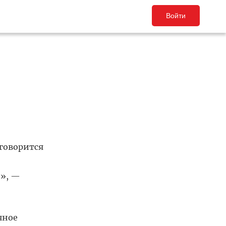
Войти
 говорится
е», —
чное