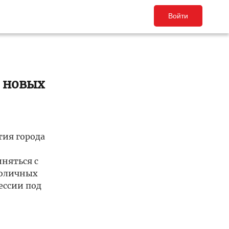
Войти
в новых
тия города
няться с
толичных
ессии под