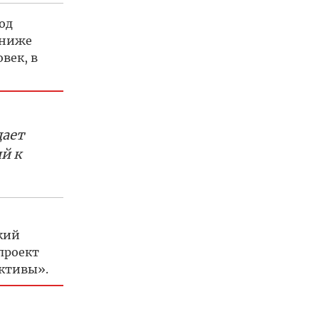
од
 ниже
век, в
дает
й к
кий
проект
ктивы».