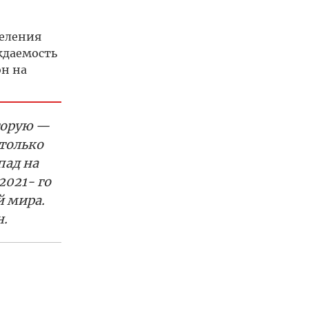
селения
ждаемость
он на
торую —
только
пад на
2021- го
й мира.
.