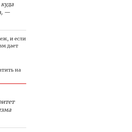
 куда
а, —
еж, и если
зм дает
атить на
ритет
изма