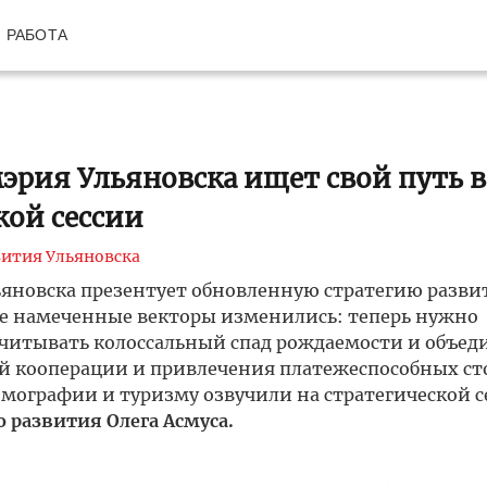
РАБОТА
 мэрия Ульяновска ищет свой путь 
кой сессии
вития Ульяновска
ьяновска презентует обновленную стратегию разви
анее намеченные векторы изменились: теперь нужно
учитывать колоссальный спад рождаемости и объеди
 кооперации и привлечения платежеспособных с
мографии и туризму озвучили на стратегической с
о развития Олега Асмуса.