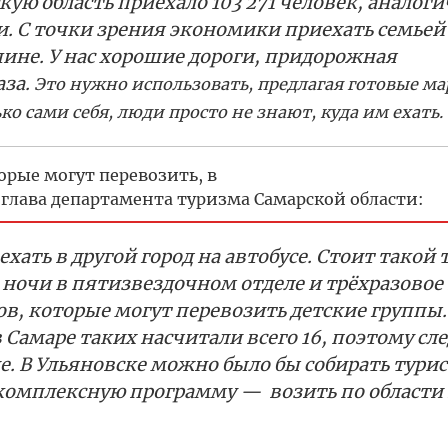
кую область приехало 103 271 человек, аналог
и. С точки зрения экономики приехать семьей
не. У нас хорошие дороги, придорожная
аза.
Это нужно использовать, предлагая готовые м
о сами себя, люди просто не знают, куда им ехать.
орые могут перевозить, в
с-глава департамента туризма Самарской области:
хать в другой город на автобусе. Стоит такой 
е ночи в пятизвездочном отделе и трёхразовое
ов, которые могут перевозить детские группы
 Самаре таких насчитали всего 16, поэтому сле
. В Ульяновске можно было бы собирать турис
 комплексную программу — возить по области 