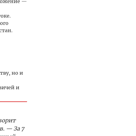
дложение —
оке.
ого
стан.
тву, но и
вичей и
ворит
. — За 7