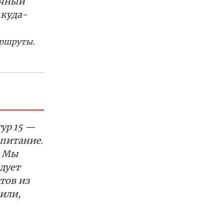
ичный
 куда-
аршруты.
тур 15 —
 питание.
. Мы
дует
тов из
или,