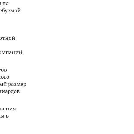
 по
ребуемой
готной
компаний.
тов
ного
ный размер
лиардов
ожения
ы в