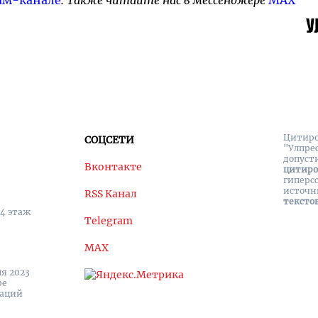
ам-канале
. Также читайте нас в мессенджере
MAX
Цитиро
СОЦСЕТИ
"Улпре
допуст
Вконтакте
цитир
гиперс
источн
RSS Канал
тексто
 4 этаж
Telegram
MAX
я 2023
ре
каций