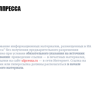
вание информационных материалов, размещенных в ИА
сса" без получения предварительного разрешения
имо при условии
обязательного указания на источник
ования
: приведение ссылки — в печатных материалах,
сылки на cайт
ulpressa.ru
— в сети Интернет. Ссылка на
ик или гиперссылка должны располагаться
в начале
вого материала
.