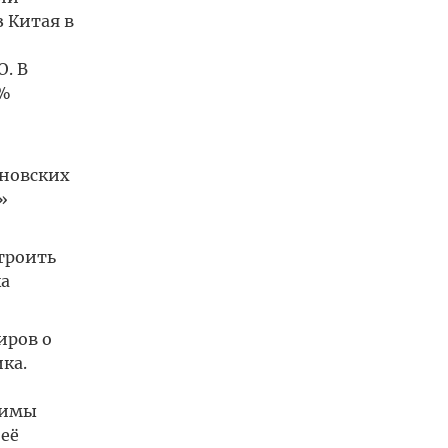
 Китая в
. В
0%
яновских
»
троить
а
иров о
ка.
димы
её