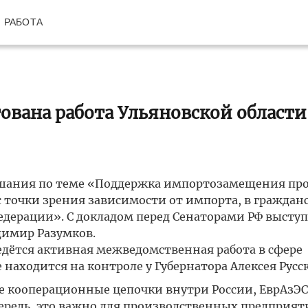
РАБОТА
ована работа Ульяновской области
лушания по теме «Поддержка импортозамещения пр
с точки зрения зависимости от импорта, в граждан
дерации». С докладом перед Сенаторами РФ высту
димир Разумков.
ведётся активная межведомственная работа в сфере
аходится на контроле у Губернатора Алексея Русс
 кооперационные цепочки внутри России, ЕврАзЭС,
ередь, это важно для производственных предприят