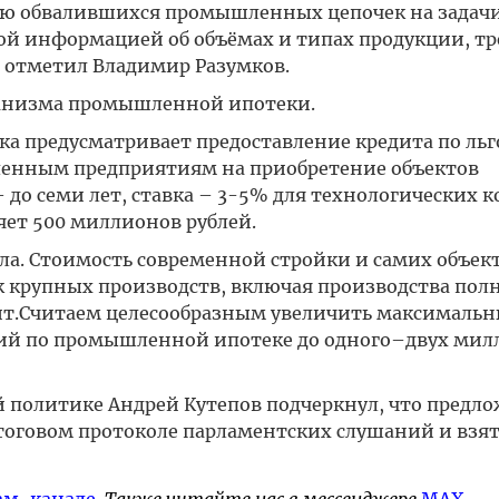
ию обвалившихся промышленных цепочек на задачи
ой информацией об объёмах и типах продукции, т
отметил Владимир Разумков.
анизма промышленной ипотеки.
а предусматривает предоставление кредита по ль
енным предприятиям на приобретение объектов
до семи лет, ставка – 3-5% для технологических 
ет 500 миллионов рублей.
ла. Стоимость современной стройки и самих объек
к крупных производств, включая производства пол
тит.Считаем целесообразным увеличить максималь
ий по промышленной ипотеке до одного–двух мил
й политике Андрей Кутепов подчеркнул, что предл
тоговом протоколе парламентских слушаний и взят