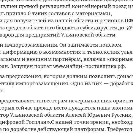
запущен прямой регулярный контейнерный поезд из
нь пришло 6 таких составов с материалами,
ля получателей из нашей области и регионов ПФО
з средств областного бюджета субсидируется до 5
аров для предприятий Ульяновской области.
и и импортозамещения. Он занимается поиском
т информацию о возможностях и технологиях уль
нальным и внешним партнёрам, включая «якорные
ран. Запущен портал www.найди-поставщика.рф.
два предложения, которые должны позволить донас
итику импортозамещения. Одно из них — доработк
ю.
предоставляет инвесторам исчерпывающих ориент
торых сейчас прежде всего нуждается наша экономи
тор Ульяновской области Алексей Юрьевич Русских,
фровой Госплан».С нашей точки зрения, необхо
а по доработке действующей платформы. Требуется 