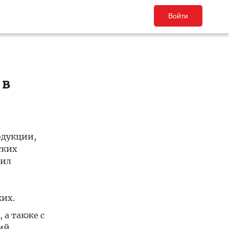
Войти
 в
одукции,
ских
пил
ких.
 а также с
ий