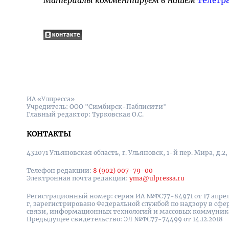
Материалы комментируем в нашем
телегр
ИА «Улпресса»
Учредитель: ООО "Симбирск-Паблисити"
Главный редактор: Турковская О.С.
КОНТАКТЫ
432071 Ульяновская область, г. Ульяновск, 1-й пер. Мира, д.2,
Телефон редакции:
8 (902) 007-79-00
Электронная почта редакции:
yma@ulpressa.ru
Регистрационный номер: серия ИА №ФС77-84971 от 17 апрел
г, зарегистрировано Федеральной службой по надзору в сфе
связи, информационных технологий и массовых коммуни
Предыдущее свидетельство: ЭЛ №ФС77-74499 от 14.12.2018