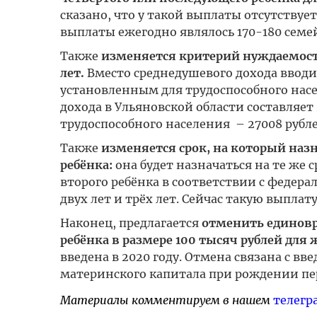
сказано, что у такой выплаты отсутств
выплаты ежегодно являлось 170-180 семе
Также
изменяется критерий нуждаемости
лет.
Вместо среднедушевого дохода ввод
установленным для трудоспособного насе
дохода в Ульяновской области составляе
трудоспособного населения – 27008 рубле
Также
изменяется срок, на который наз
ребёнка:
она будет назначаться на те же 
второго ребёнка в соответствии с федера
двух лет и трёх лет. Сейчас такую выплату
Наконец, предлагается
отменить единовр
ребёнка в размере 100 тысяч рублей для 
введена в 2020 году. Отмена связана с в
материнского капитала при рождении пер
Материалы комментируем в нашем
телегр