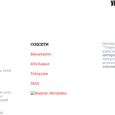
Цитиро
СОЦСЕТИ
"Улпре
допуст
Вконтакте
цитир
гиперс
источн
RSS Канал
тексто
 4 этаж
Telegram
MAX
я 2023
ре
каций
ой