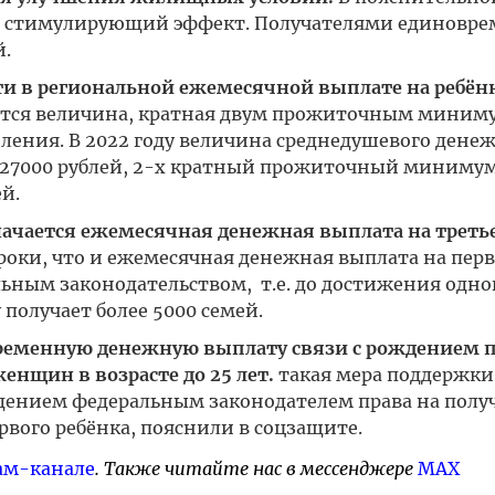
ует стимулирующий эффект. Получателями единовр
й.
 в региональной ежемесячной выплате на ребёнк
ится величина, кратная двум прожиточным миним
ления. В 2022 году величина среднедушевого дене
т 27000 рублей, 2-х кратный прожиточный минимум
й.
начается ежемесячная денежная выплата на треть
сроки, что и ежемесячная денежная выплата на перв
льным законодательством, т.е. до достижения одног
 получает более 5000 семей.
еменную денежную выплату связи с рождением п
женщин в возрасте до 25 лет.
такая мера поддержки
ведением федеральным законодателем права на полу
вого ребёнка, пояснили в соцзащите.
ам-канале
. Также читайте нас в мессенджере
MAX