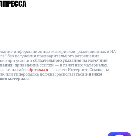
вание информационных материалов, размещенных в ИА
сса" без получения предварительного разрешения
имо при условии
обязательного указания на источник
ования
: приведение ссылки — в печатных материалах,
сылки на cайт
ulpressa.ru
— в сети Интернет. Ссылка на
ик или гиперссылка должны располагаться
в начале
вого материала
.