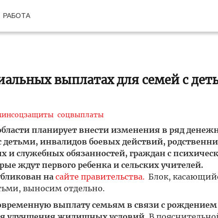
РАБОТА
иальных выплатах для семей с дет
минсоцзащиты
соцвыплаты
бласти планирует внести изменения в ряд денеж
с детьми, инвалидов боевых действий, родственни
х и служебных обязанностей, граждан с психичес
ые ждут первого ребенка и сельских учителей.
убликован на
сайте правительства.
Блок, касающий
тьми, выносим отдельно.
овременную выплату семьям в связи с рождением
для улучшения жилищных условий.
В пояснительно