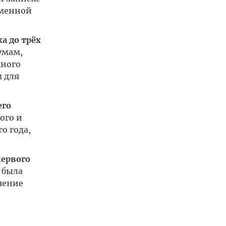
еменной
а до трёх
умам,
жного
 для
его
ого и
о года,
ервого
 была
чение