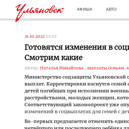
АФИША
АВТО
31.10.2022
12:02
Готовятся изменения в соц
Смотрим какие
Автор:
Наталья Михайлова
выплаты семьям
Министерство соцзащиты Ульяновской о
выплат. Корректировки коснутся семей 
детей погибших при исполнении военны
расстройствами, молодых женщин, котор
Соответствующий законопроект уже оп
изменений в соцвыплатах для семей с де
Во-первых предлагается отменить един
четвёртого или последующего ребёнка 