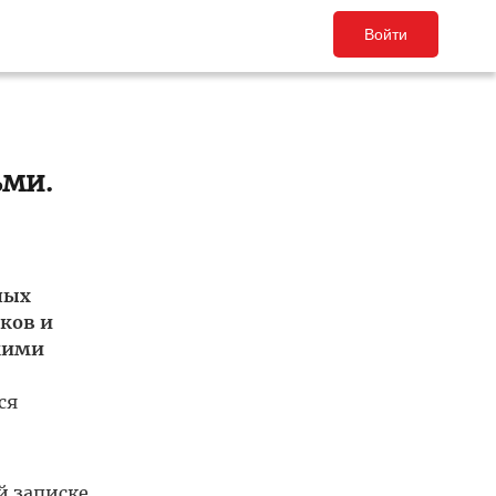
Войти
ьми.
ных
ков и
кими
ся
й записке