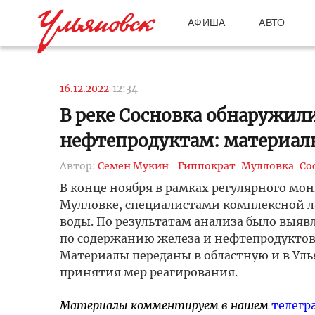
АФИША
АВТО
16.12.2022
12:34
В реке Сосновка обнаружил
нефтепродуктам: материал
Автор:
Семен Мукин
Гиппократ
Мулловка
Со
В конце ноября в рамках регулярного мо
Мулловке, специалистами комплексной л
воды. По результатам анализа было выя
по содержанию железа и нефтепродуктов
Материалы переданы в областную и в У
принятия мер реагирования.
Материалы комментируем в нашем
телегр