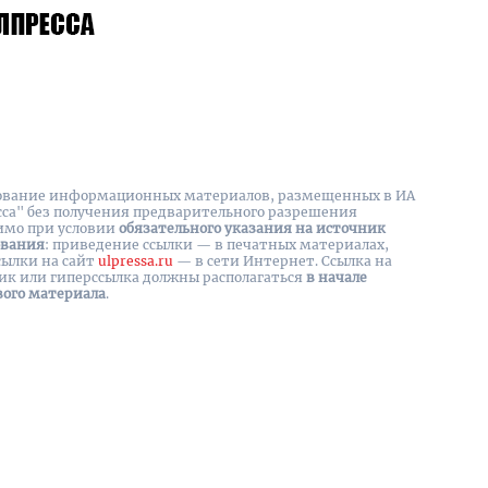
вание информационных материалов, размещенных в ИА
сса" без получения предварительного разрешения
имо при условии
обязательного указания на источник
ования
: приведение ссылки — в печатных материалах,
сылки на cайт
ulpressa.ru
— в сети Интернет. Ссылка на
ик или гиперссылка должны располагаться
в начале
вого материала
.