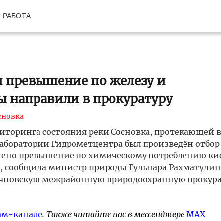
РАБОТА
и превышение по железу и
ы направили в прокуратуру
сновка
ниторинга состояния реки Сосновка, протекающей в
аборатории Гидрометцентра был произведён отбор
влено превышение по химическому потреблению ки
, сообщила министр природы Гульнара Рахматулин
льяновскую межрайонную природоохранную прокура
ам-канале
. Также читайте нас в мессенджере
MAX