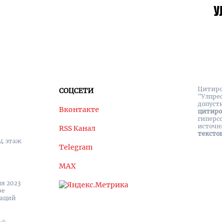
Цитиро
СОЦСЕТИ
"Улпре
допуст
Вконтакте
цитир
гиперс
источн
RSS Канал
тексто
 4 этаж
Telegram
MAX
я 2023
ре
каций