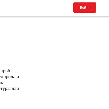
Войти
 проб
слорода и
а.
туры для