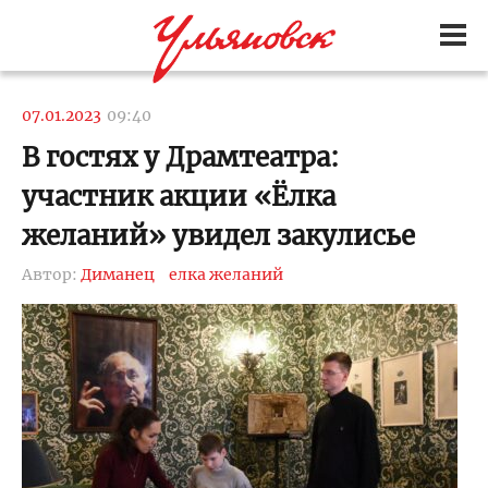
07.01.2023
09:40
В гостях у Драмтеатра:
участник акции «Ёлка
желаний» увидел закулисье
Автор:
Диманец
елка желаний