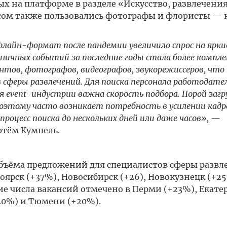
х на платформе в разделе «Искусство, развлечения
сом также пользовались фотографы и флористы — 
лайн-формат после пандемии увеличило спрос на ярки
ичных событий за последние годы стала более компле
тов, фотографов, видеографов, звукорежиссеров, что
 сферы развлечений. Для поиска персонала работодател
event-индустрии важна скорость подбора. Порой загр
поэтому часто возникает потребность в усилении кадр
цесс поиска до нескольких дней или даже часов»,
—
тём Кумпель.
объёма предложений для специалистов сферы развл
ноярск (+37%), Новосибирск (+26), Новокузнецк (+2
ие числа вакансий отмечено в Перми (+23%), Екате
+20%) и Тюмени (+20%).