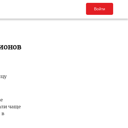
Войти
гионов
ицу
е
али чаще
 в