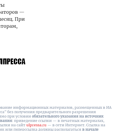
ты
траторов —
месяц. При
аторам,
вание информационных материалов, размещенных в ИА
сса" без получения предварительного разрешения
имо при условии
обязательного указания на источник
ования
: приведение ссылки — в печатных материалах,
сылки на cайт
ulpressa.ru
— в сети Интернет. Ссылка на
ик или гиперссылка должны располагаться
в начале