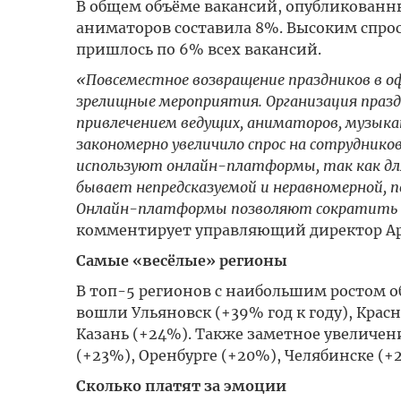
В общем объёме вакансий, опубликованны
аниматоров составила 8%. Высоким спро
пришлось по 6% всех вакансий.
«Повсеместное возвращение праздников в оф
зрелищные мероприятия. Организация праздн
привлечением ведущих, аниматоров, музыкан
закономерно увеличило спрос на сотрудников
используют онлайн-платформы, так как для 
бывает непредсказуемой и неравномерной, 
Онлайн-платформы позволяют сократить про
комментирует управляющий директор Ар
Самые «весёлые» регионы
В топ-5 регионов с наибольшим ростом 
вошли Ульяновск (+39% год к году), Крас
Казань (+24%). Также заметное увеличен
(+23%), Оренбурге (+20%), Челябинске (
Сколько платят за эмоции