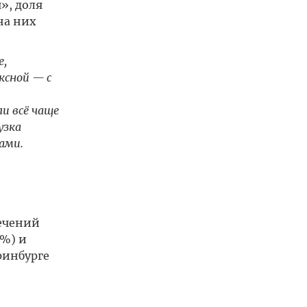
», доля
на них
е,
ксной — с
и всё чаще
узка
ами.
ечений
5%) и
ринбурге