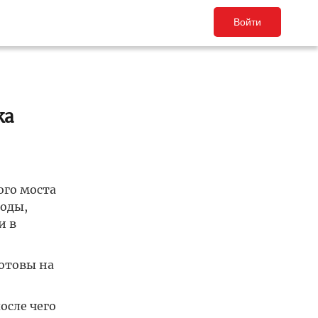
Войти
ка
ого моста
воды,
и в
готовы на
осле чего