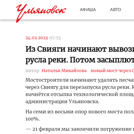
АФИША
АВТО
24.02.2023
07:55
Из Свияги начинают вывози
русла реки. Потом засыплю
Автор:
Наталья Михайлова
новый мост через 
Мостостроители начинают удалять песча
через Свиягу для перезапуска русла реки.
начнётся отсыпка технологической площ
администрации Ульяновска.
На семи из восьми опор нового моста по
100%.
— 21 февраля мы закончили погружение 