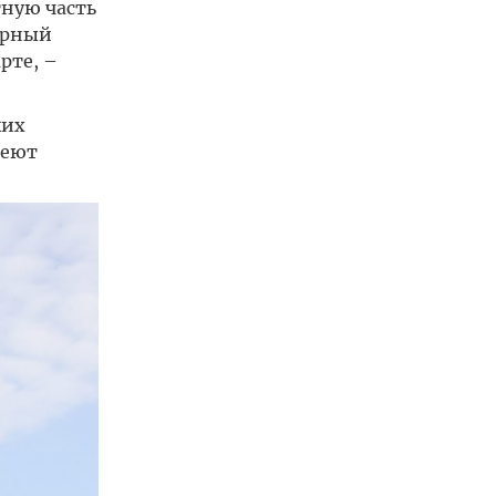
тную часть
урный
рте, –
ких
меют