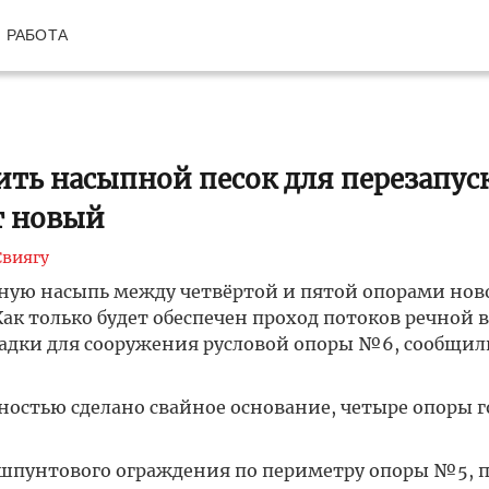
РАБОТА
ть насыпной песок для перезапус
т новый
Свиягу
ную насыпь между четвёртой и пятой опорами нов
 Как только будет обеспечен проход потоков речной 
адки для сооружения русловой опоры №6, сообщил
лностью сделано свайное основание, четыре опоры 
шпунтового ограждения по периметру опоры №5, п