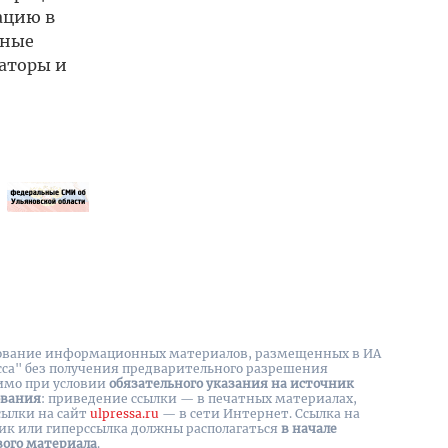
ацию в
ьные
аторы и
вание информационных материалов, размещенных в ИА
сса" без получения предварительного разрешения
имо при условии
обязательного указания на источник
ования
: приведение ссылки — в печатных материалах,
сылки на cайт
ulpressa.ru
— в сети Интернет. Ссылка на
ик или гиперссылка должны располагаться
в начале
вого материала
.