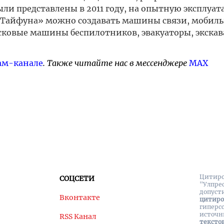
ыли представлены в 2011 году, на опытную эксплуат
зе «Тайфуна» можно создавать машины связи, мобил
сковые машины беспилотников, эвакуаторы, экскав
ам-канале
. Также читайте нас в мессенджере
MAX
Цитиро
СОЦСЕТИ
"Улпре
допуст
Вконтакте
цитир
гиперс
источн
RSS Канал
тексто