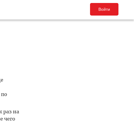
Войти
де
 по
 раз на
е чего