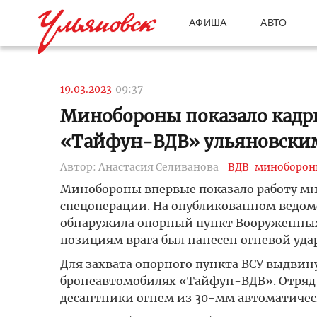
АФИША
АВТО
19.03.2023
09:37
Минобороны показало кадр
«Тайфун-ВДВ» ульяновским
Автор: Анастасия Селиванова
ВДВ
миноборон
Минобороны впервые показало работу мн
спецоперации. На опубликованном ведом
обнаружила опорный пункт Вооруженных 
позициям врага был нанесен огневой удар
Для захвата опорного пункта ВСУ выдвин
бронеавтомобилях «Тайфун-ВДВ». Отряд 
десантники огнем из 30-мм автоматичес