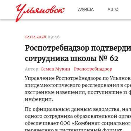
АФИША
АВТО
12.02.2026
09:46
Роспотребнадзор подтверд
сотрудника школы № 62
Автор:
Семен Мукин
Роспотребнадзор
Управление Роспотребнадзора по Ульянов
эпидемиологического расследования в сре
экстренные извещения, поступившие 11 ф
инфекции.
По официальным данным ведомства, на 
одного сотрудника образовательной орга
обеспечивает ООО «Комбинат социального
переведено в дистанционный формат.