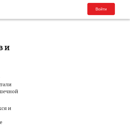
Войти
в и
-
стали
ишечной
ся и
е