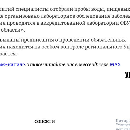
иятий специалисты отобрали пробы воды, пищевы
же организовано лабораторное обследование заболе
ия проводятся в аккредитованной лаборатории ФБ
области».
 выданы предписания о проведении обязательных
я находится на особом контроле регионального У
жается.
ам-канале
. Также читайте нас в мессенджере
MAX
Цитиро
СОЦСЕТИ
"Улпре
допуст