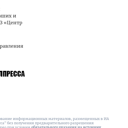
х
вших и
УЗ «Центр
правления
вание информационных материалов, размещенных в ИА
сса" без получения предварительного разрешения
имо при условии
обязательного указания на источник