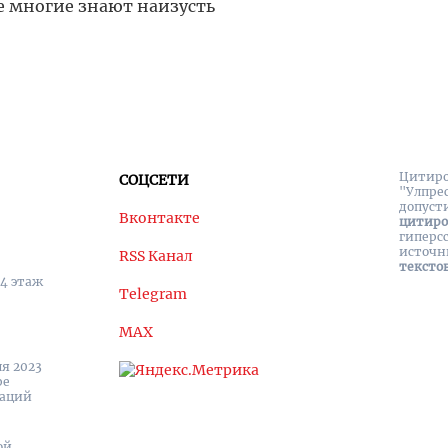
е многие знают наизусть
Цитиро
СОЦСЕТИ
"Улпре
допуст
Вконтакте
цитир
гиперс
источн
RSS Канал
тексто
 4 этаж
Telegram
MAX
я 2023
ре
каций
ой