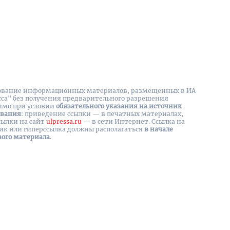
вание информационных материалов, размещенных в ИА
сса" без получения предварительного разрешения
имо при условии
обязательного указания на источник
ования
: приведение ссылки — в печатных материалах,
сылки на cайт
ulpressa.ru
— в сети Интернет. Ссылка на
ик или гиперссылка должны располагаться
в начале
вого материала
.