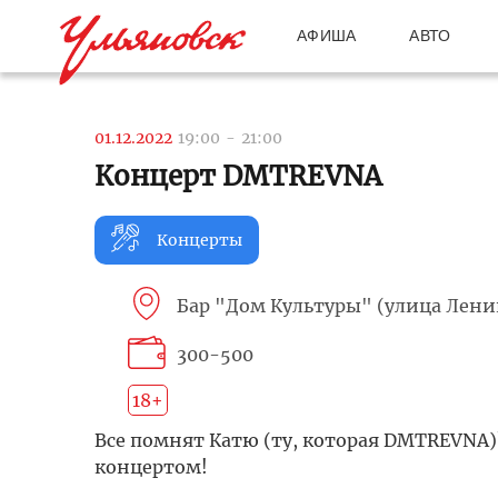
АФИША
АВТО
01.12.2022
19:00
-
21:00
Концерт DMTREVNA
Концерты
Бар "Дом Культуры" (улица Ленина
300-500
18+
Все помнят Катю (ту, которая DMTREVNA)
концертом!