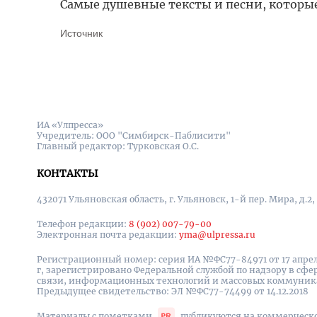
Самые душевные тексты и песни, которы
Источник
ИА «Улпресса»
Учредитель: ООО "Симбирск-Паблисити"
Главный редактор: Турковская О.С.
КОНТАКТЫ
432071 Ульяновская область, г. Ульяновск, 1-й пер. Мира, д.2,
Телефон редакции:
8 (902) 007-79-00
Электронная почта редакции:
yma@ulpressa.ru
Регистрационный номер: серия ИА №ФС77-84971 от 17 апрел
г, зарегистрировано Федеральной службой по надзору в сфе
связи, информационных технологий и массовых коммуни
Предыдущее свидетельство: ЭЛ №ФС77-74499 от 14.12.2018
Материалы с пометками
публикуются на коммерческ