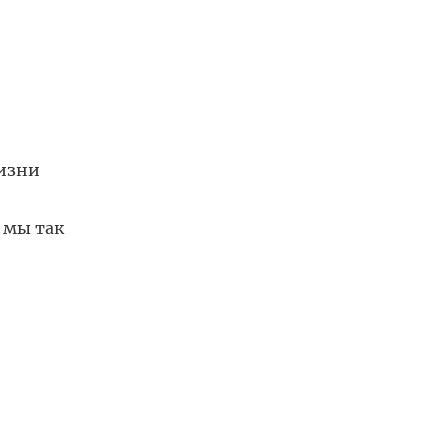
изни
 мы так