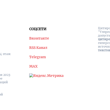
Цитиро
СОЦСЕТИ
"Улпре
допуст
Вконтакте
цитир
гиперс
источн
RSS Канал
тексто
 4 этаж
Telegram
MAX
я 2023
ре
каций
ой