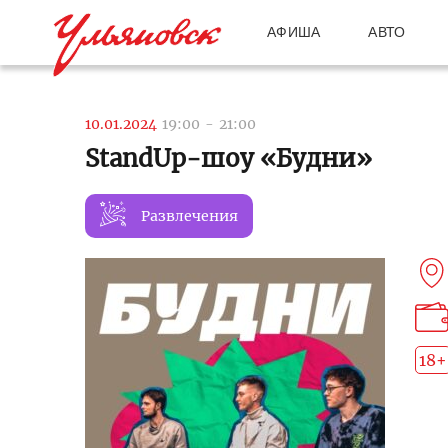
АФИША
АВТО
10.01.2024
19:00
-
21:00
StandUp-шоу «Будни»
Развлечения
18+