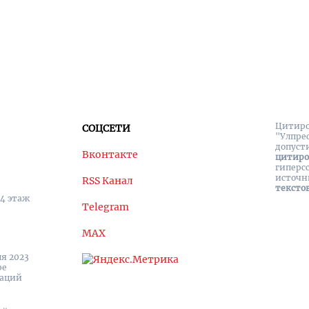
Цитиро
СОЦСЕТИ
"Улпре
допуст
Вконтакте
цитир
гиперс
источн
RSS Канал
тексто
 4 этаж
Telegram
MAX
я 2023
ре
каций