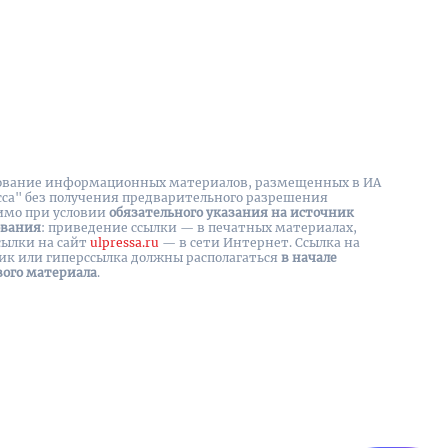
вание информационных материалов, размещенных в ИА
сса" без получения предварительного разрешения
имо при условии
обязательного указания на источник
ования
: приведение ссылки — в печатных материалах,
сылки на cайт
ulpressa.ru
— в сети Интернет. Ссылка на
ик или гиперссылка должны располагаться
в начале
вого материала
.