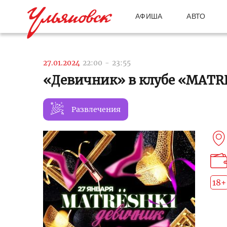
АФИША
АВТО
27.01.2024
22:00
-
23:55
«Девичник» в клубе «MATR
Развлечения
18+