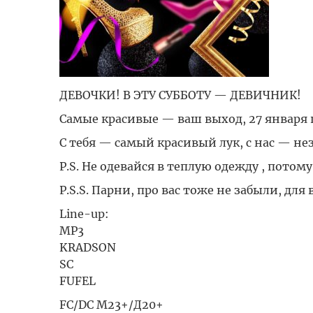
ДЕВОЧКИ! В ЭТУ СУББОТУ — ДЕВИЧНИК!
Самые красивые — ваш выход, 27 января
С тебя — самый красивый лук, с нас — н
P.S. Не одевайся в теплую одежду , потом
P.S.S. Парни, про вас тоже не забыли, дл
Line-up:
MP3
KRADSON
SC
FUFEL
FC/DC М23+/Д20+