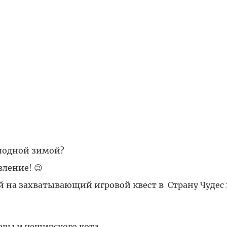
лодной зимой?
ление! 😉
 на захватывающий игровой квест в Страну Чудес
евы и чеширского кота