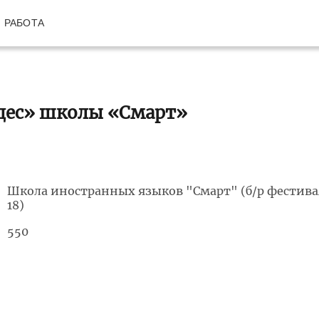
РАБОТА
удес» школы «Смарт»
Школа иностранных языков "Смарт" (б/р фестив
18)
550