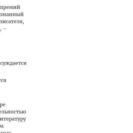
 премий
ризнанный
писателя,
, –
исуждается
тся
ре
ельностью
литературу
им