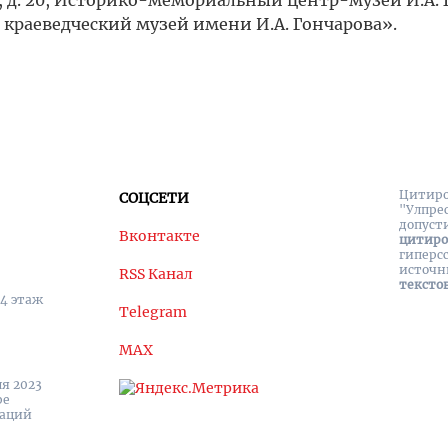
ова, д. 20, Историко-мемориальный центр-музей И.А.
краеведческий музей имени И.А. Гончарова».
Цитиро
СОЦСЕТИ
"Улпре
допуст
Вконтакте
цитир
гиперс
источн
RSS Канал
тексто
 4 этаж
Telegram
MAX
я 2023
ре
каций