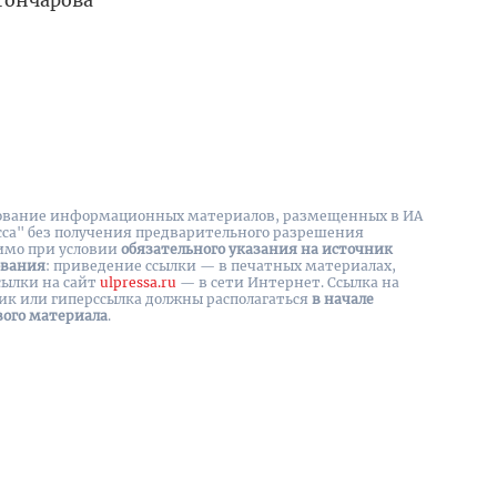
 Гончарова
вание информационных материалов, размещенных в ИА
сса" без получения предварительного разрешения
имо при условии
обязательного указания на источник
ования
: приведение ссылки — в печатных материалах,
сылки на cайт
ulpressa.ru
— в сети Интернет. Ссылка на
ик или гиперссылка должны располагаться
в начале
вого материала
.