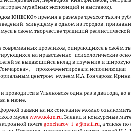
ых исследований, переводов, кинофильмов, театрал
низаторам музейных экспозиций и выставок).
родов ЮНЕСКО»
премия в размере трехсот тысяч руб
зведений, живущему в одном из городов, признан
уся в своем творчестве традиций реалистической
е современных прозаиков, опирающихся в своём тв
тирующихся на нравственно-психологические осн
ателей за выдающийся вклад в изучение и широкую
 Гончарова», – прокомментировала исполняющая
ориальным центром-музеем И.А. Гончарова Ирина
 проводится в Ульяновске один раз в два года, во 
ва в июне.
формой заявки на их соискание можно ознакомить
ского музея
www.uokm.ru
. Заявки и конкурсные мат
лектронной почте
goncharov-i-a@mail.ru
, а также по 