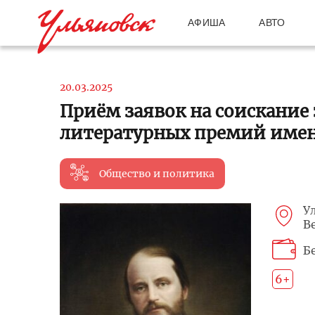
АФИША
АВТО
20.03.2025
Приём заявок на соискание
литературных премий имени
Общество и политика
У
Ве
Б
6+