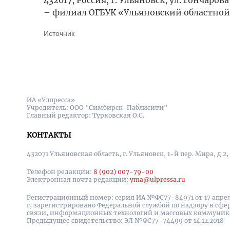
432017, Россия, г. Ульяновск, ул. Гончар
– филиал ОГБУК «Ульяновский областной 
Источник
ИА «Улпресса»
Учредитель: ООО "Симбирск-Паблисити"
Главный редактор: Турковская О.С.
КОНТАКТЫ
432071 Ульяновская область, г. Ульяновск, 1-й пер. Мира, д.2,
Телефон редакции:
8 (902) 007-79-00
Электронная почта редакции:
yma@ulpressa.ru
Регистрационный номер: серия ИА №ФС77-84971 от 17 апрел
г, зарегистрировано Федеральной службой по надзору в сфе
связи, информационных технологий и массовых коммуни
Предыдущее свидетельство: ЭЛ №ФС77-74499 от 14.12.2018