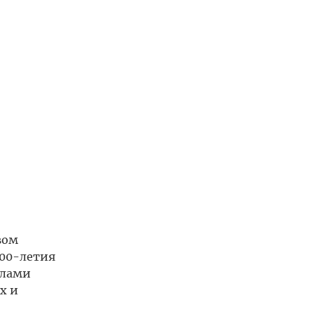
вом
200-летия
елами
х и