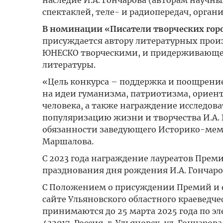
наследие И.А. Гончарова (авторам научн
спектаклей, теле- и радиопередач, орга
В номинации «Писатели творческих го
присуждается автору литературных прои
ЮНЕСКО творческими, и придерживающем
литературы.
«Цель конкурса – поддержка и поощрени
на идеи гуманизма, патриотизма, ориен
человека, а также награждение исследов
популяризацию жизни и творчества И.А.
обязанности заведующего Историко-мем
Маршалова.
С 2023 года награждение лауреатов Премии
празднования дня рождения И.А. Гончаро
С Положением о присуждении Премий и 
сайте Ульяновского областного краеведче
принимаются до 25 марта 2025 года по э