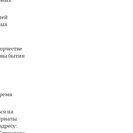
ьных
лей
ных
орчестве
овы бытия
время
ся на
ериалы
адресу: