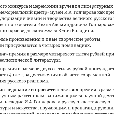
ого конкурса и церемонии вручения литературных
мемориальный центр-музей И.А. Гончарова как п
ляризации жизни и творчества великого русского 
венного деятеля Ивана Александровича Гончарова»
ного краеведческого музея Юлия Володина.
ные произведения и иные творческие работы,
ии присуждаются в четырех номинациях.
ова»
премия в размере четырехсот тысяч рублей пр
реалистической литературы.
премия в размере двухсот тысяч рублей присуждае
ста 40 лет, за достижения в области современной
ях русского реализма.
 исследование и просветительство»
премия в разме
 научным работникам, занимающимся научной деят
 наследие И.А. Гончарова и русскую классическую 
ультуры и искусства, изучающим и пропагандирующ