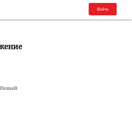
Войти
ажение
р Новый