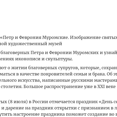
а «Петр и Феврония Муромские. Изображение святых
тной художественный музей
 благоверных Петра и Февронии Муромских и узнай
дениях иконописи и скульптуры.
ют о житии благоверных супругов, которые, сохра
маться в качестве покровителей семьи и брака. Об 
ельного искусства, написанные русскими мастерам
столетия. Большое распространение уже в XXI веке
тых (8 июля) в России отмечается праздник «День с
 и дарение на праздник открытки с признанием в 
тить настроение праздника поможет создание во 