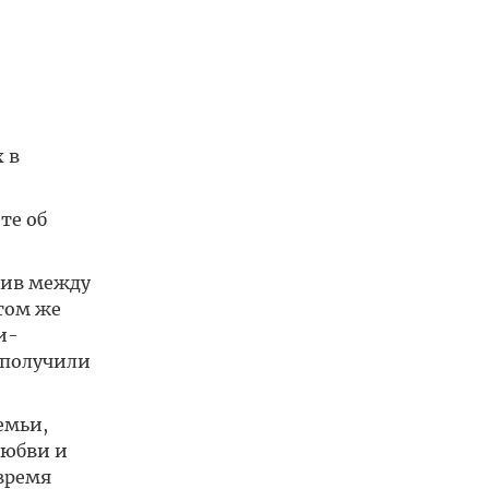
 в
те об
нив между
этом же
и-
 получили
емьи,
любви и
время