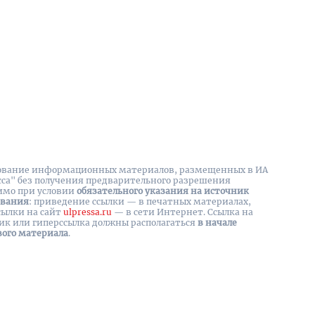
вание информационных материалов, размещенных в ИА
сса" без получения предварительного разрешения
имо при условии
обязательного указания на источник
ования
: приведение ссылки — в печатных материалах,
сылки на cайт
ulpressa.ru
— в сети Интернет. Ссылка на
ик или гиперссылка должны располагаться
в начале
вого материала
.