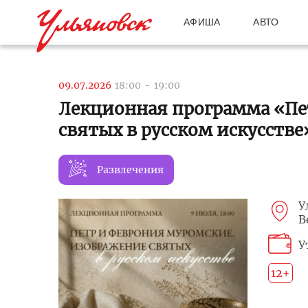
АФИША
АВТО
09.07.2026
18:00
-
19:00
Лекционная программа «Пе
святых в русском искусстве
Развлечения
У
В
У
12+