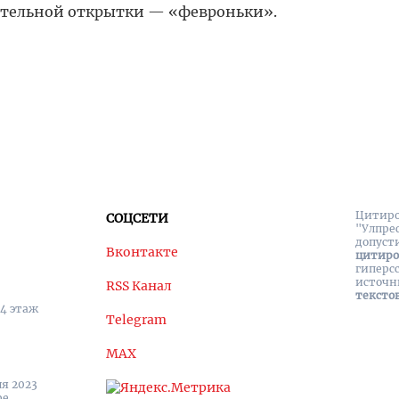
ительной открытки — «февроньки».
Цитиро
СОЦСЕТИ
"Улпре
допуст
Вконтакте
цитир
гиперс
источн
RSS Канал
тексто
 4 этаж
Telegram
MAX
я 2023
ре