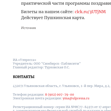
практической части программы поздрав
Билеты на нашем сайте:
clck.ru/3UTjNM
Действует Пушкинская карта.
Источник
ИА «Улпресса»
Учредитель: ООО "Симбирск-Паблисити"
Главный редактор: Турковская О.С.
КОНТАКТЫ
432071 Ульяновская область, г. Ульяновск, 1-й пер. Мира, д.2,
Телефон редакции:
8 (902) 007-79-00
Электронная почта редакции:
yma@ulpressa.ru
Регистрационный номер: серия ИА №ФС77-84971 от 17 апрел
г, зарегистрировано Федеральной службой по надзору в сфе