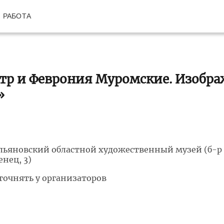
РАБОТА
тр и Феврония Муромские. Изобр
»
льяновский областной художественный музей (б-
енец, 3)
точнять у организаторов