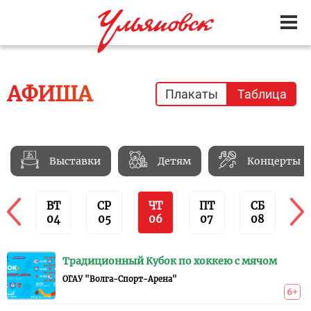
АФИША
Плакаты
Таблица
Выставки
Детям
Концерты
ВТ
СР
ЧТ
ПТ
СБ
04
05
06
07
08
Традиционный Кубок по хоккею с мячом
ОГАУ "Волга-Спорт-Арена"
6+