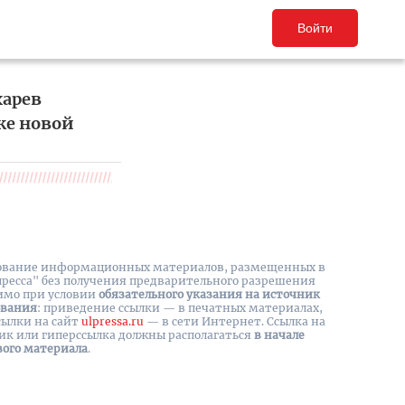
Войти
харев
ке новой
вание информационных материалов, размещенных в
пресса" без получения предварительного разрешения
имо при условии
обязательного указания на источник
ования
: приведение ссылки — в печатных материалах,
сылки на cайт
ulpressa.ru
— в сети Интернет. Ссылка на
ик или гиперссылка должны располагаться
в начале
вого материала
.