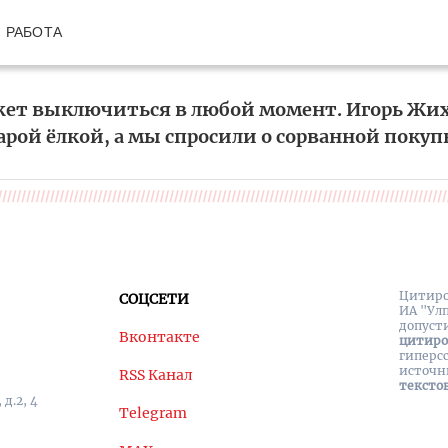
РАБОТА
ет выключиться в любой момент. Игорь Жи
арой ёлкой, а мы спросили о сорванной покуп
Цитиро
СОЦСЕТИ
ИА "Ул
допуст
Вконтакте
цитир
гиперс
источн
RSS Канал
тексто
д.2, 4
Telegram