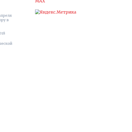
MAX
апреля
ору в
018
ческой