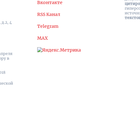
Вконтакте
цитир
гиперс
источн
RSS Канал
тексто
д.2, 4
Telegram
MAX
апреля
ору в
018
ческой