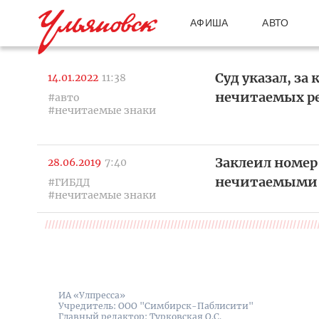
АФИША
АВТО
Суд указал, за
14.01.2022
11:38
нечитаемых р
#авто
#нечитаемые знаки
Заклеил номер
28.06.2019
7:40
нечитаемыми 
#ГИБДД
#нечитаемые знаки
ИА «Улпресса»
Учредитель: ООО "Симбирск-Паблисити"
Главный редактор: Турковская О.С.